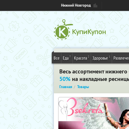
Нижний Новгород
7
2
1
Все
Еда
Красота
Здоровье
Развлече
Весь ассортимент нижнего б
50%
на накладные ресниц
Главная
Товары