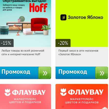
-15
%
-20
%
Любые товары во всей розничной
Первый заказ в сети магазинов
07:29:25
Получили:
83
07:29:25
Получи первым!
сети и интернет-магазине Hoff
«Золотое Яблоко»
Москва, 1-й Волоколамский проезд,
Россия
10с1
Промокод
Промокод