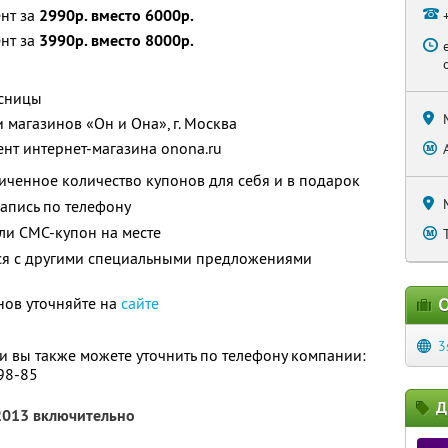
ент за
2990р. вместо 6000р.
ент за
3990р. вместо 8000р.
есницы
 магазинов «Он и Она», г. Москва
ент интернет-магазина onona.ru
ченное количество купонов для себя и в подарок
апись по телефону
ли СМС-купон на месте
тся с другими специальными предложениями
нов уточняйте на
сайте
О
3
 вы также можете уточнить по телефону компании:
-98-85
Д
 2013 включительно