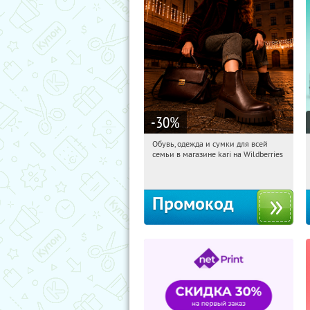
-30
%
Обувь, одежда и сумки для всей
07:29:25
Получили:
32
семьи в магазине kari на Wildberries
Россия
Промокод