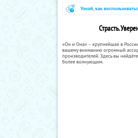
Узнай, как воспользовать
Страсть. Увере
«Он и Она» – крупнейшая в России
вашему вниманию огромный ассор
производителей. Здесь вы найдёте
более волнующим.