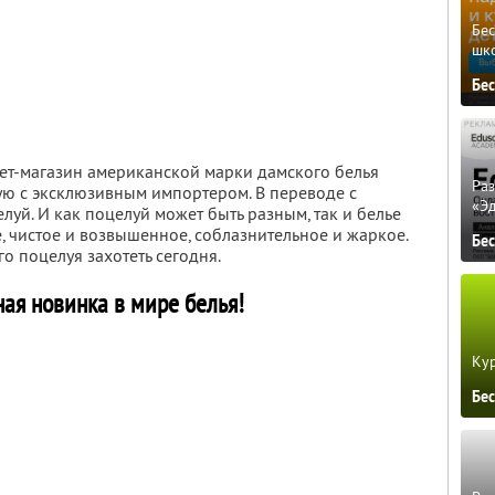
Бе
шк
Бе
нет-магазин американской марки дамского белья
Ра
мую с эксклюзивным импортером. В переводе с
«Э
целуй. И как поцелуй может быть разным, так и белье
ое, чистое и возвышенное, соблазнительное и жаркое.
Бе
го поцелуя захотеть сегодня.
ая новинка в мире белья!
Кур
Бе