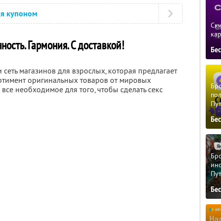
ся купоном
Ски
ка
нность. Гармония. С доставкой!
Бе
 сеть магазинов для взрослых, которая предлагает
тимент оригинальных товаров от мировых
Бро
 все необходимое для того, чтобы сделать секс
пол
Пу
Бе
Бро
ино
Пу
Бе