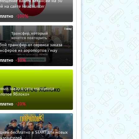
змещение вашей вакансии на 30
й на сайте HeadHunter
сплатно
-100%
ой трансфер от сервиса заказа
нсферов из аэропортов i'way
сплатно
-10%
вый заказ в сети магазинов
олотое Яблоко»
сплатно
-20%
дней бесплатно в START для новых
льзователей