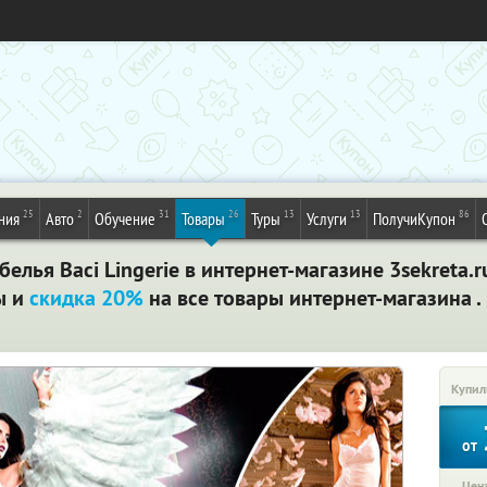
25
2
31
26
13
13
86
ния
Авто
Обучение
Товары
Туры
Услуги
ПолучиКупон
елья Вaci Lingerie в интернет-магазине 3sekreta.r
ы и
скидка 20%
на все товары интернет-магазина 
Купил
от
Цена