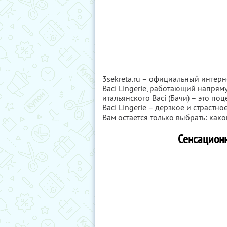
3sekreta.ru – официальный интер
Baci Lingerie, работающий напря
итальянского Baci (Бачи) – это по
Baci Lingerie – дерзкое и страстн
Вам остается только выбрать: како
Сенсационн