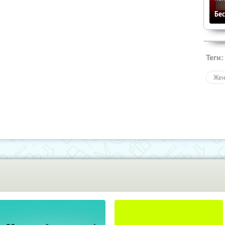
Бе
Теги:
Жен