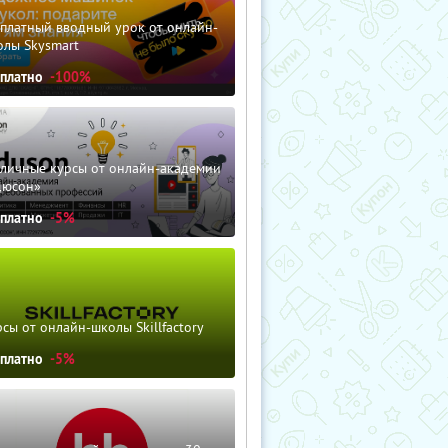
сплатный вводный урок от онлайн-
олы Skysmart
сплатно
-100%
зличные курсы от онлайн-академии
дюсон»
сплатно
-5%
сы от онлайн-школы Skillfactory
сплатно
-5%