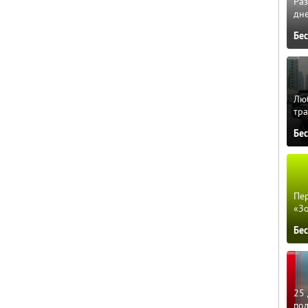
Ра
дне
Бе
Люб
тра
Бе
Пер
«З
Бе
25 
по