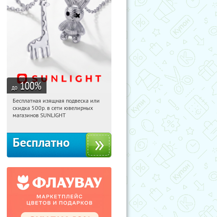
100
%
до
Бесплатная изящная подвеска или
07:29:25
Получили:
74
скидка 500р. в сети ювелирных
Россия
магазинов SUNLIGHT
Бесплатно