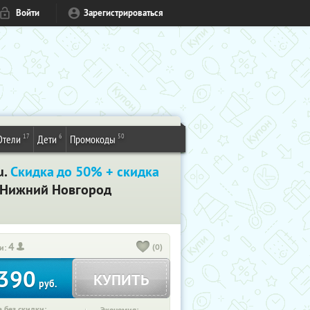
Войти
Зарегистрироваться
17
6
50
Отели
Дети
Промокоды
u.
Скидка до 50% + скидка
. Нижний Новгород
4
(0)
и:
390
КУПИТЬ
руб.
 без скидки: