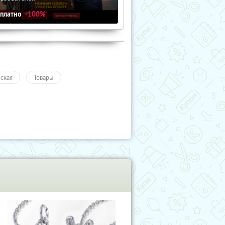
сплатно
-100%
ская
Товары