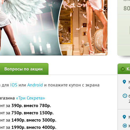
8
Вопросы по акции
К
а для
IOS
или
Android
и покажите купон с экрана
магазина
«Три Секрета»
ент за
390р. вместо 780р.
ент за
750р. вместо 1500р.
ент за
1490р. вместо 3000р.
ент за
1990р. вместо 4000р.