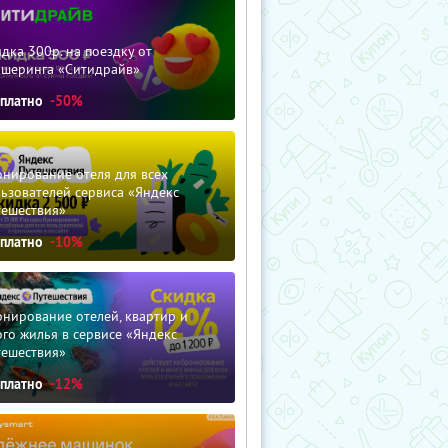
дка 300р. на поездку от
ршеринга «Ситидрайв»
сплатно
-50%
нирование отеля для всех
ьзователей сервиса «Яндекс
тешествия»
сплатно
-10%
нирование отелей, квартир и
го жилья в сервисе «Яндекс
тешествия»
сплатно
-12%