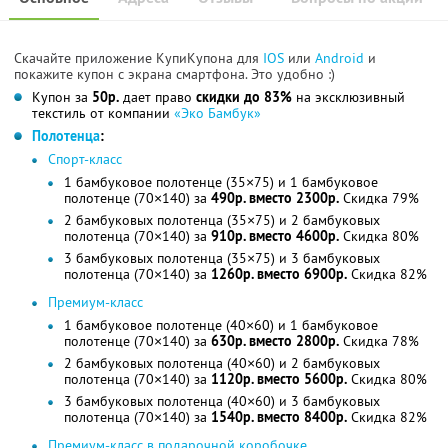
Скачайте приложение КупиКупона для
IOS
или
Android
и
покажите купон с экрана смартфона. Это удобно :)
Купон за
50р.
дает право
скидки до 83%
на эксклюзивный
текстиль от компании
«Эко Бамбук»
Полотенца
:
Спорт-класс
1 бамбуковое полотенце (35×75) и 1 бамбуковое
полотенце (70×140) за
490р. вместо 2300р.
Скидка 79%
2 бамбуковых полотенца (35×75) и 2 бамбуковых
полотенца (70×140) за
910р. вместо 4600р.
Скидка 80%
3 бамбуковых полотенца (35×75) и 3 бамбуковых
полотенца (70×140) за
1260р. вместо 6900р.
Скидка 82%
Премиум-класс
1 бамбуковое полотенце (40×60) и 1 бамбуковое
полотенце (70×140) за
630р. вместо 2800р.
Скидка 78%
2 бамбуковых полотенца (40×60) и 2 бамбуковых
полотенца (70×140) за
1120р. вместо 5600р.
Скидка 80%
3 бамбуковых полотенца (40×60) и 3 бамбуковых
полотенца (70×140) за
1540р. вместо 8400р.
Скидка 82%
Премиум-класс в подарочной коробочке