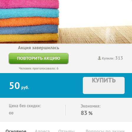
Акция завершилась
313
ПОВТОРИТЬ АКЦИЮ
Купили:
Человек проголосовало: 6
КУПИТЬ
50
руб.
Цена без скидки:
Экономия:
∞
83
%
Основное
Адреса
Отзывы
Вопросы по акции