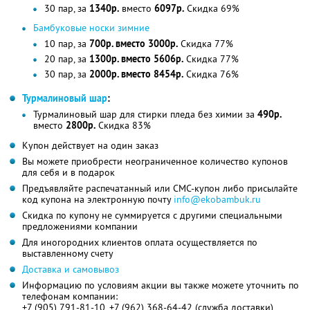
30 пар, за
1340р.
вместо
6097р.
Скидка 69%
Бамбуковые носки зимние
10 пар, за
700р. вместо 3000р.
Скидка 77%
20 пар, за
1300р. вместо 5606р.
Скидка 77%
30 пар, за
2000р. вместо 8454р.
Скидка 76%
Турмалиновый шар
:
Турмалиновый шар для стирки пледа без химии за
490р.
вместо
2800р.
Скидка 83%
Купон действует на один заказ
Вы можете приобрести неограниченное количество купонов
для себя и в подарок
Предъявляйте распечатанный или СМС-купон либо присылайте
код купона на электронную почту
info@ekobambuk.ru
Скидка по купону не суммируется с другими специальными
предложениями компании
Для иногородних клиентов оплата осуществляется по
выставленному счету
Доставка и самовывоз
Информацию по условиям акции вы также можете уточнить по
телефонам компании:
+7 (905) 791-81-10, +7 (962) 368-64-42 (служба доставки)