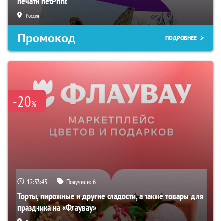
печати netPrint
Россия
Промокод
ПОДРОБНЕЕ
-20
%
12:53:44
Получили:
6
Торты, пирожные и другие сладости, а также товары для
праздника на «Флаувау»