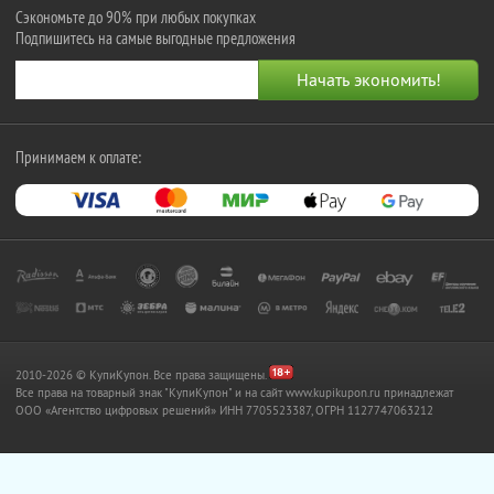
Сэкономьте до 90% при любых покупках
Подпишитесь на самые выгодные предложения
Принимаем к оплате:
2010-2026 © КупиКупон. Все права защищены.
Все права на товарный знак "КупиКупон" и на сайт www.kupikupon.ru принадлежат
OOO «Агентство цифровых решений» ИНН 7705523387, ОГРН 1127747063212