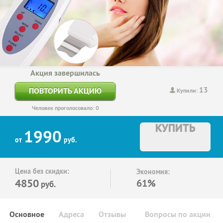
Акция завершилась
13
ПОВТОРИТЬ АКЦИЮ
Купили:
Человек проголосовало: 0
КУПИТЬ
1990
от
руб.
Цена без скидки:
Экономия:
4850
61%
руб.
Основное
Адреса
Отзывы
Вопросы по акции