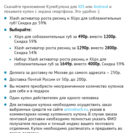
Скачайте приложение КупиКупона для
IOS
или
Android
и
покажите купон с экрана смартфона. Это удобно :)
Xlash активатор роста ресниц и Xlips для соблазнительных
губ! Скидка до 59%
Выбирайте:
Xlips для соблазнительных губ за
490р.
вместо
1200р.
Скидка 59%
Xlash активатор роста ресниц за
1290р.
вместо
2800р.
Скидка 54%
Набор: Xlash активатор роста ресниц и Xlips для
соблазнительных губ за
1649р.
вместо
4000р.
Скидка 59%
Доплата за доставку по Москве до самого адресата — 250р.
Доставка Почтой России от 50р. до 200р.
Вы можете приобрести неограниченное количество купонов
для себя и в подарок
Один купон действителен для одного человека
Для активации купона необходимо осуществить заказ
выбранных средств на сайте
artsvetoch.ru
, указав в
комментариях номер купленного купона. В случае заказа
почтовой доставки необходимо полностью указать ФИО
получателя посылки и точный индекс вашего почтового
отделения. Купон необходимо распечатать и предъявить во
время доставки