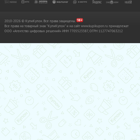
2010-2026 © КупиКупон. Все права защищены.
Все права на товарный знак "КупиКупон" и на сайт www.kupikupon.ru принадлежат
OOO «Агентство цифровых решений» ИНН 7705523387, ОГРН 1127747063212