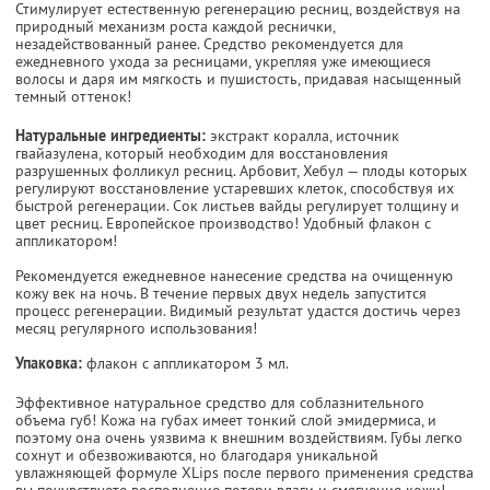
Стимулирует естественную регенерацию ресниц, воздействуя на
природный механизм роста каждой реснички,
незадействованный ранее. Средство рекомендуется для
ежедневного ухода за ресницами, укрепляя уже имеющиеся
волосы и даря им мягкость и пушистость, придавая насыщенный
темный оттенок!
Натуральные ингредиенты:
экстракт коралла, источник
гвайазулена, который необходим для восстановления
разрушенных фолликул ресниц. Арбовит, Хебул — плоды которых
регулируют восстановление устаревших клеток, способствуя их
быстрой регенерации. Сок листьев вайды регулирует толщину и
цвет ресниц. Европейское производство! Удобный флакон с
аппликатором!
Рекомендуется ежедневное нанесение средства на очищенную
кожу век на ночь. В течение первых двух недель запустится
процесс регенерации. Видимый результат удастся достичь через
месяц регулярного использования!
Упаковка:
флакон с аппликатором 3 мл.
Эффективное натуральное средство для соблазнительного
объема губ! Кожа на губах имеет тонкий слой эмидермиса, и
поэтому она очень уязвима к внешним воздействиям. Губы легко
сохнут и обезвоживаются, но благодаря уникальной
увлажняющей формуле XLips после первого применения средства
вы почувствуете восполнение потери влаги и смягчение кожи!