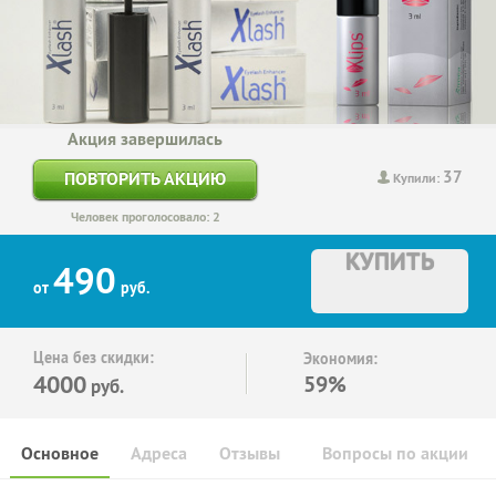
Акция завершилась
37
ПОВТОРИТЬ АКЦИЮ
Купили:
Человек проголосовало: 2
КУПИТЬ
490
от
руб.
Цена без скидки:
Экономия:
4000
59%
руб.
Основное
Адреса
Отзывы
Вопросы по акции