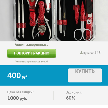
Акция завершилась
143
ПОВТОРИТЬ АКЦИЮ
Купили:
Человек проголосовало: 0
КУПИТЬ
400
руб.
Цена без скидки:
Экономия:
1000
60%
руб.