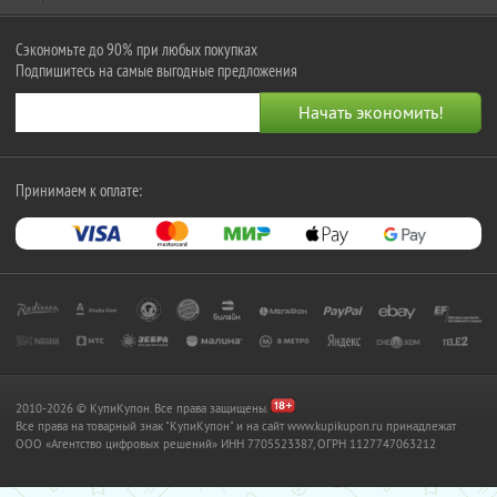
Сэкономьте до 90% при любых покупках
Подпишитесь на самые выгодные предложения
Принимаем к оплате:
2010-2026 © КупиКупон. Все права защищены.
Все права на товарный знак "КупиКупон" и на сайт www.kupikupon.ru принадлежат
OOO «Агентство цифровых решений» ИНН 7705523387, ОГРН 1127747063212