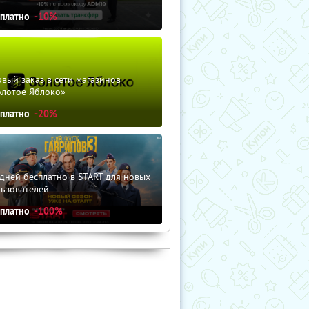
сплатно
-10%
вый заказ в сети магазинов
олотое Яблоко»
сплатно
-20%
дней бесплатно в START для новых
льзователей
сплатно
-100%