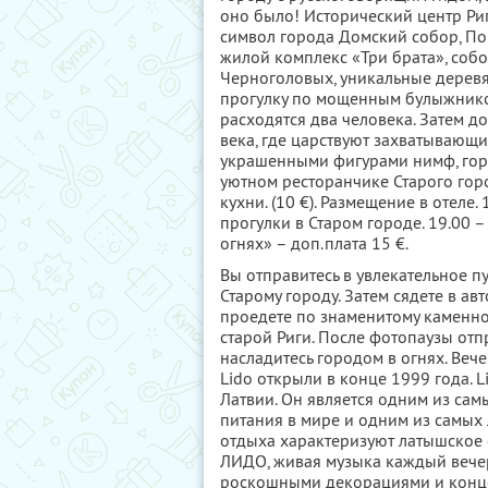
оно было! Исторический центр Ри
символ города Домский собор, По
жилой комплекс «Три брата», собор
Черноголовых, уникальные дерев
прогулку по мощенным булыжником
расходятся два человека. Затем д
века, где царствуют захватывающи
украшенными фигурами нимф, горг
уютном ресторанчике Старого гор
кухни. (10 €). Размещение в отеле.
прогулки в Старом городе. 19.00 
огнях» – доп.плата 15 €.
Вы отправитесь в увлекательное пу
Старому городу. Затем сядете в ав
проедете по знаменитому каменно
старой Риги. После фотопаузы отп
насладитесь городом в огнях. Веч
Lido открыли в конце 1999 года. L
Латвии. Он является одним из са
питания в мире и одним из самых 
отдыха характеризуют латышское 
ЛИДО, живая музыка каждый вечер
роскошными декорациями и конце