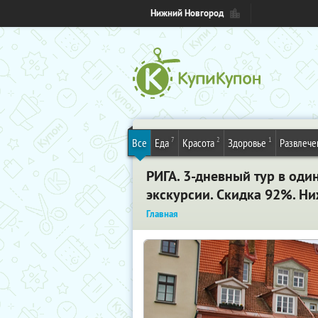
Нижний Новгород
7
2
1
Все
Еда
Красота
Здоровье
Развлече
РИГА. 3-дневный тур в оди
экскурсии. Скидка 92%. Н
Главная