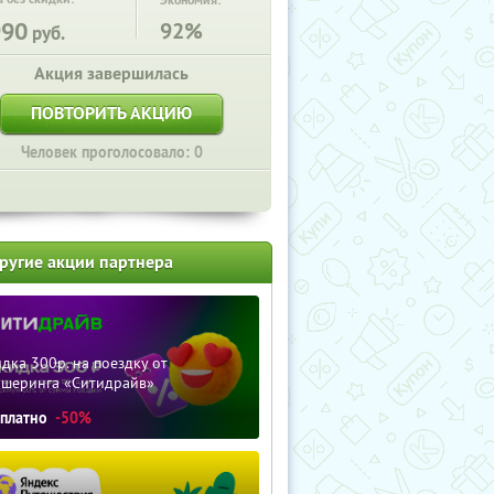
Экономия:
990
92%
руб.
Акция завершилась
ПОВТОРИТЬ АКЦИЮ
Человек проголосовало: 0
ругие акции партнера
дка 300р. на поездку от
ршеринга «Ситидрайв»
сплатно
-50%