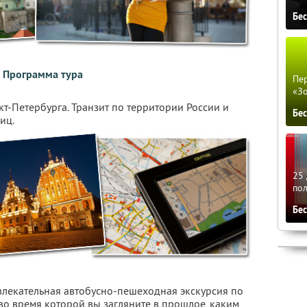
Бе
Программа тура
Пер
«З
кт-Петербурга. Транзит по территории России и
Бе
иц.
25 
по
Бе
увлекательная автобусно-пешеходная экскурсия по
во время которой вы загляните в прошлое, каким