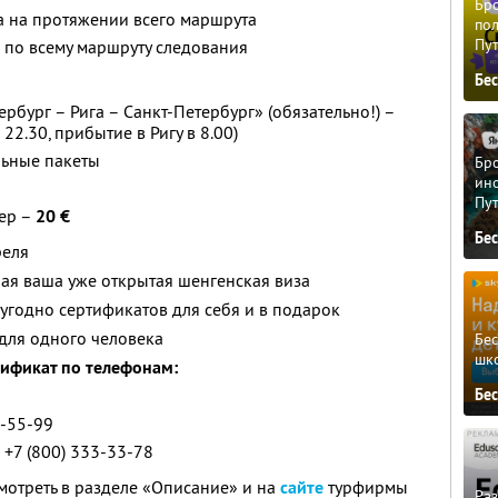
Бро
а на протяжении всего маршрута
пол
Пу
 по всему маршруту следования
Бе
рбург – Рига – Санкт-Петербург» (обязательно!) –
22.30, прибытие в Ригу в 8.00)
льные пакеты
Бро
ино
Пу
ер –
20 €
Бе
реля
ая ваша уже открытая шенгенская виза
угодно сертификатов для себя и в подарок
для одного человека
Бе
шк
ификат по телефонам:
Бе
5-55-99
 +7 (800) 333-33-78
отреть в разделе «Описание» и на
сайте
турфирмы
Ра