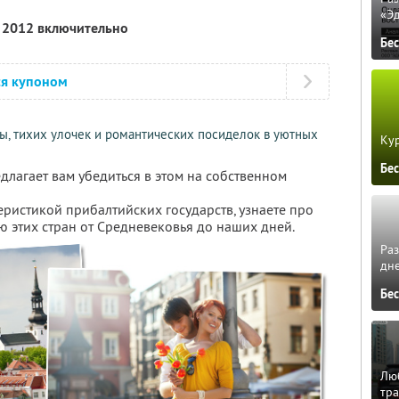
«Э
я 2012 включительно
Бе
ся купоном
ы, тихих улочек и романтических посиделок в уютных
Кур
Бе
лагает вам убедиться в этом на собственном
ристикой прибалтийских государств, узнаете про
ю этих стран от Средневековья до наших дней.
Ра
дне
Бе
Люб
тра