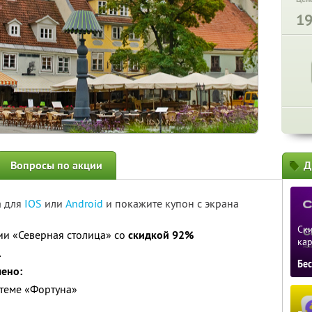
1
Вопросы по акции
Д
а для
IOS
или
Android
и покажите купон с экрана
Ски
нии «Северная столица» со
скидкой 92%
ка
.
Бе
чено:
стеме «Фортуна»