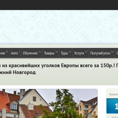
25
2
31
26
13
13
86
ния
Авто
Обучение
Товары
Туры
Услуги
ПолучиКупон
н из красивейших уголков Европы всего за 150р.! 
ижний Новгород
Купил
Цена