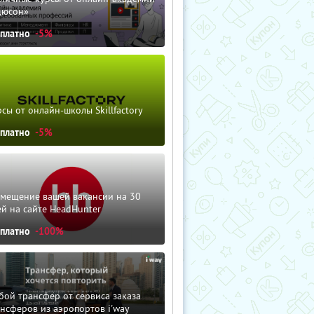
дюсон»
сплатно
-5%
сы от онлайн-школы Skillfactory
сплатно
-5%
змещение вашей вакансии на 30
й на сайте HeadHunter
сплатно
-100%
ой трансфер от сервиса заказа
нсферов из аэропортов i'way