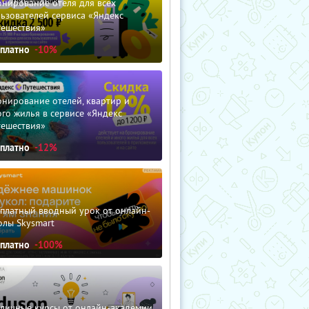
нирование отеля для всех
ьзователей сервиса «Яндекс
тешествия»
сплатно
-10%
нирование отелей, квартир и
го жилья в сервисе «Яндекс
тешествия»
сплатно
-12%
сплатный вводный урок от онлайн-
олы Skysmart
сплатно
-100%
зличные курсы от онлайн-академии