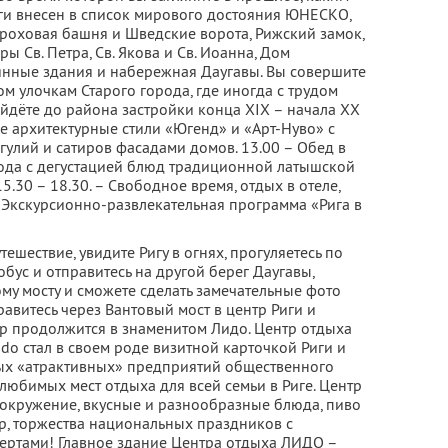
ги внесен в список мирового достояния ЮНЕСКО,
роховая башня и Шведские ворота, Рижский замок,
ы Св. Петра, Св. Якова и Св. Иоанна, Дом
янные здания и набережная Даугавы. Вы совершите
 улочкам Старого города, где иногда с трудом
ойдёте до района застройки конца XIX – начала XX
е архитектурные стили «Югенд» и «Арт-Нуво» с
улий и сатиров фасадами домов. 13.00 – Обед в
ода с дегустацией блюд традиционной латышской
 15.30 – 18.30. – Свободное время, отдых в отеле,
– Экскурсионно-развлекательная программа «Рига в
тешествие, увидите Ригу в огнях, прогуляетесь по
тобус и отправитесь на другой берег Даугавы,
му мосту и сможете сделать замечательные фото
равитесь через Вантовый мост в центр Риги и
ер продолжится в знаменитом Лидо. Центр отдыха
ido стал в своем роде визитной карточкой Риги и
мых «атрактивных» предприятий общественного
любимых мест отдыха для всей семьи в Риге. Центр
окружение, вкусные и разнообразные блюда, пиво
, торжества национальных праздников с
ртами! Главное здание Центра отдыха ЛИДО –