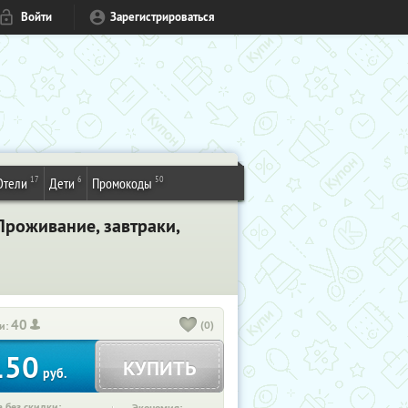
Войти
Зарегистрироваться
17
6
50
Отели
Дети
Промокоды
Проживание, завтраки,
40
(0)
и:
150
КУПИТЬ
руб.
 без скидки: