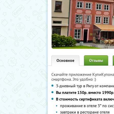
Основное
Отзывы
Скачайте приложение КупиКупон
смартфона. Это удобно :)
3-дневный тур в Ригу от компа
Вы платите 150р. вместо 1990р
В стоимость сертификата вклю
проживание в отеле 3* по си
завтраки в ресторане отеля