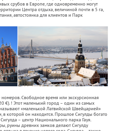
ивых срубов в Европе, где одновременно могут
ерритории Центра отдыха, величиной почти в 5 га,
ания, автостоянка для клиентов и Парк
е номеров. Свободное время или экскурсионная
0 €). ! Этот маленький город – один из самых
о называют «маленькой Латвийской Швейцарией»
и, в которой он находится. Прошлое Сигулды богато
Сигулда – центр Национального парка Гауя.
ры, руины древних замков делают Сигулду
 отдыха в течение целого года. Сигулда – также