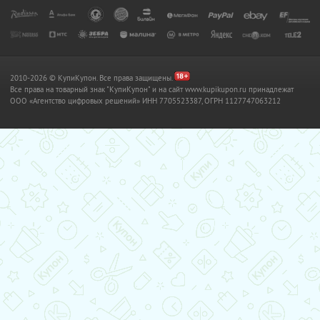
2010-2026 © КупиКупон. Все права защищены.
Все права на товарный знак "КупиКупон" и на сайт www.kupikupon.ru принадлежат
OOO «Агентство цифровых решений» ИНН 7705523387, ОГРН 1127747063212