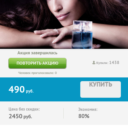
Акция завершилась
1438
ПОВТОРИТЬ АКЦИЮ
Купили:
Человек проголосовало: 0
КУПИТЬ
490
руб.
Цена без скидки:
Экономия:
2450
80%
руб.