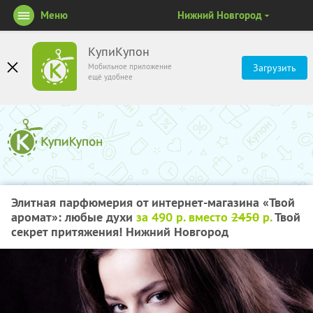
Меню
Нижний Новгород
КупиКупон
Мобильное приложение
Загрузить
ещё удобнее
Элитная парфюмерия от интернет-магазина «Твой
аромат»: любые духи
за 490 р. вместо
2450
р.
Твой
секрет притяжения! Нижний Новгород