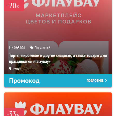
-20
%
06:39:25
Получили:
6
Торты, пирожные и другие сладости, а также товары для
праздника на «Флаувау»
Россия
Промокод
ПОДРОБНЕЕ
-33
%