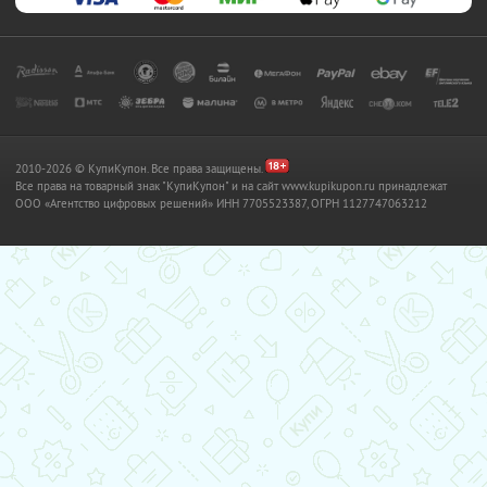
2010-2026 © КупиКупон. Все права защищены.
Все права на товарный знак "КупиКупон" и на сайт www.kupikupon.ru принадлежат
OOO «Агентство цифровых решений» ИНН 7705523387, ОГРН 1127747063212