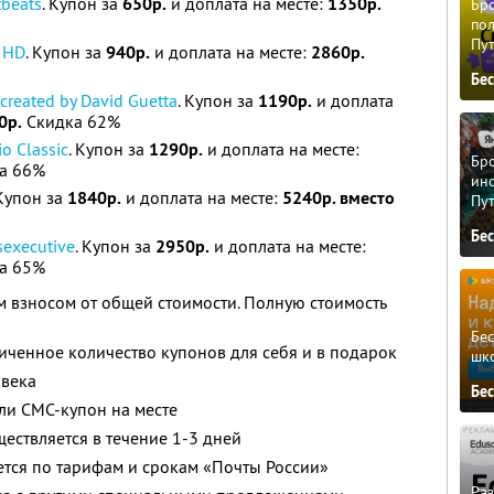
tbeats
. Купон за
650р.
и доплата на месте:
1350р.
Бро
пол
Пу
o HD
. Купон за
940р.
и доплата на месте:
2860р.
Бе
created by David Guetta
. Купон за
1190р.
и доплата
0р.
Скидка 62%
o Classic
. Купон за
1290р.
и доплата на месте:
Бро
а 66%
ино
 Купон за
1840р.
и доплата на месте:
5240р. вместо
Пу
Бе
sexecutive
. Купон за
2950р.
и доплата на месте:
а 65%
 взносом от общей стоимости. Полную стоимость
Бе
ченное количество купонов для себя и в подарок
шк
овека
Бе
ли СМС-купон на месте
ществляется в течение 1-3 дней
ется по тарифам и срокам «Почты России»
Ра