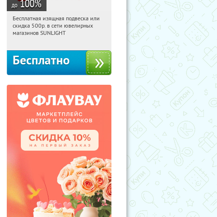
100
%
до
Бесплатная изящная подвеска или
05:25:47
Получили:
74
скидка 500р. в сети ювелирных
Россия
магазинов SUNLIGHT
Бесплатно