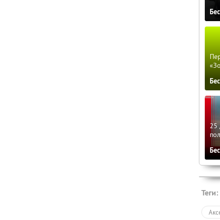
Бе
Пер
«З
Бе
25 
по
Бе
Теги:
Акс