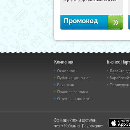
Россия
Промокод
Компания
Бизнес-Пар
Основное
Давайте сд
Публикации о нас
Заработайт
Вакансии
Прошедши
Правила сервиса
Ответы на вопросы
Все наши купоны доступны
через Мобильное Приложение: