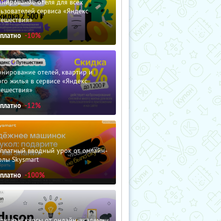
нирование отеля для всех
ьзователей сервиса «Яндекс
тешествия»
сплатно
-10%
нирование отелей, квартир и
го жилья в сервисе «Яндекс
тешествия»
сплатно
-12%
сплатный вводный урок от онлайн-
олы Skysmart
сплатно
-100%
зличные курсы от онлайн-академии