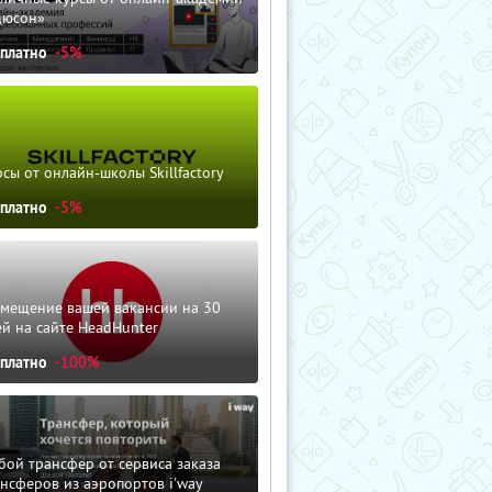
дюсон»
сплатно
-5%
сы от онлайн-школы Skillfactory
сплатно
-5%
змещение вашей вакансии на 30
й на сайте HeadHunter
сплатно
-100%
ой трансфер от сервиса заказа
нсферов из аэропортов i'way