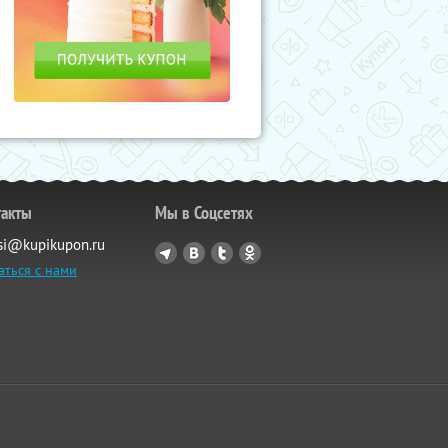
такты
Мы в Соцсетях
si@kupikupon.ru
аться с нами