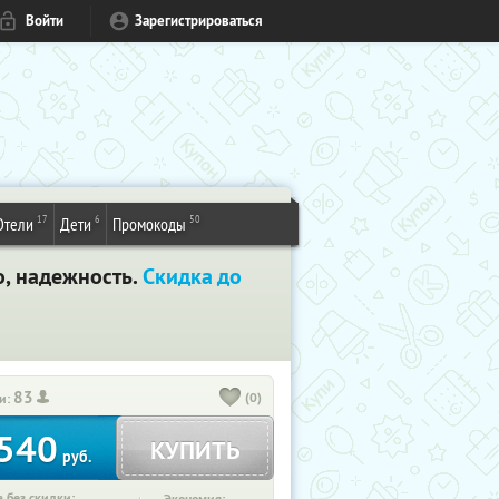
Войти
Зарегистрироваться
17
6
50
Отели
Дети
Промокоды
о, надежность.
Скидка до
83
(0)
и:
540
КУПИТЬ
руб.
 без скидки: