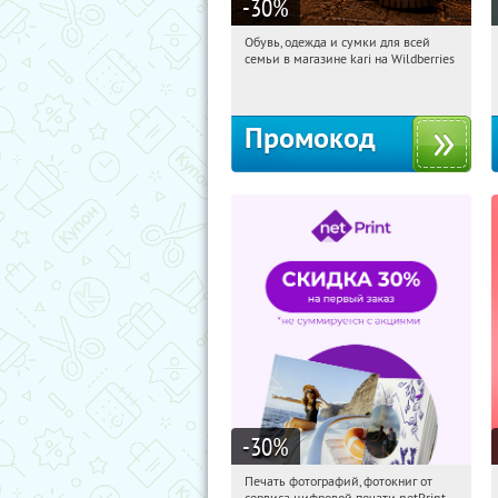
-30
%
Обувь, одежда и сумки для всей
05:25:47
Получили:
32
семьи в магазине kari на Wildberries
Россия
Промокод
-30
%
Печать фотографий, фотокниг от
05:25:47
Получили:
4
сервиса цифровой печати netPrint