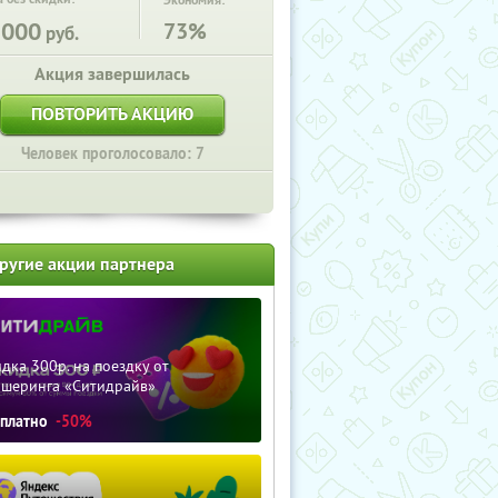
Экономия:
5000
73%
руб.
Акция завершилась
ПОВТОРИТЬ АКЦИЮ
Человек проголосовало: 7
ругие акции партнера
дка 300р. на поездку от
ршеринга «Ситидрайв»
сплатно
-50%