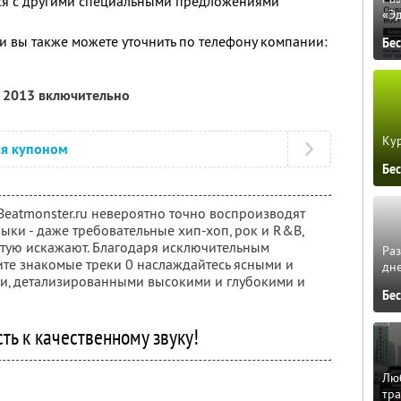
тся с другими специальными предложениями
«Э
 вы также можете уточнить по телефону компании:
Бе
я 2013 включительно
Кур
ся купоном
Бе
Beatmonster.ru невероятно точно воспроизводят
ыки - даже требовательные хип-хоп, рок и R&B,
тую искажают. Благодаря исключительным
Ра
те знакомые треки 0 наслаждайтесь ясными и
дне
и, детализированными высокими и глубокими и
Бе
ть к качественному звуку!
Люб
тра