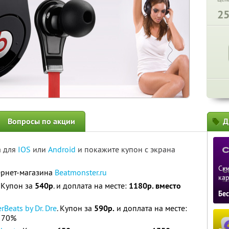
2
Вопросы по акции
Д
а для
IOS
или
Android
и покажите купон с экрана
Ски
ернет-магазина
Beatmonster.ru
ка
. Купон за
540р
. и доплата на месте:
1180р. вместо
Бе
Beats by Dr. Dre
. Купон за
590р.
и доплата на месте:
 70%