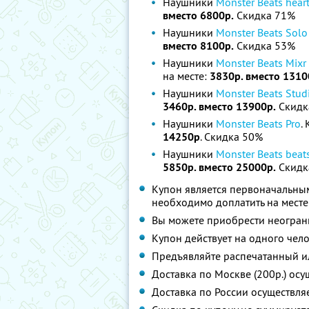
Наушники
Monster Beats hear
вместо 6800р.
Скидка 71%
Наушники
Monster Beats Sol
вместо 8100р.
Скидка 53%
Наушники
Monster Beats Mixr 
на месте:
3830р. вместо 1310
Наушники
Monster Beats Studi
3460р. вместо 13900р.
Скидк
Наушники
Monster Beats Pro
.
14250р
. Скидка 50%
Наушники
Monster Beats beat
5850р. вместо 25000р.
Скидк
Купон является первоначальным
необходимо доплатить на месте
Вы можете приобрести неограни
Купон действует на одного чел
Предъявляйте распечатанный и
Доставка по Москве (200р.) осу
Доставка по России осуществля