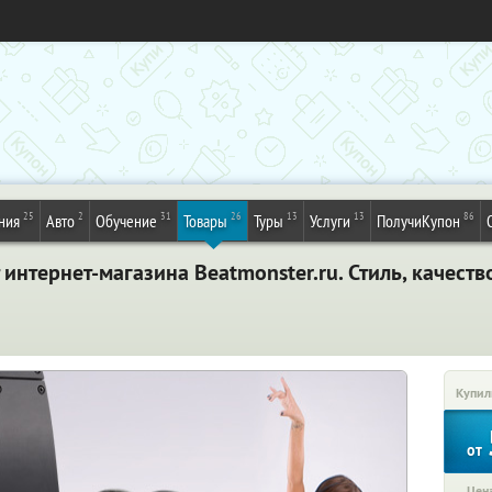
25
2
31
26
13
13
86
ния
Авто
Обучение
Товары
Туры
Услуги
ПолучиКупон
интернет-магазина Beatmonster.ru. Стиль, качеств
Купил
от
Цена