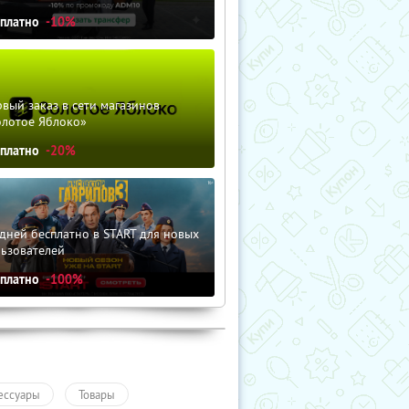
сплатно
-10%
вый заказ в сети магазинов
олотое Яблоко»
сплатно
-20%
дней бесплатно в START для новых
льзователей
сплатно
-100%
ессуары
Товары