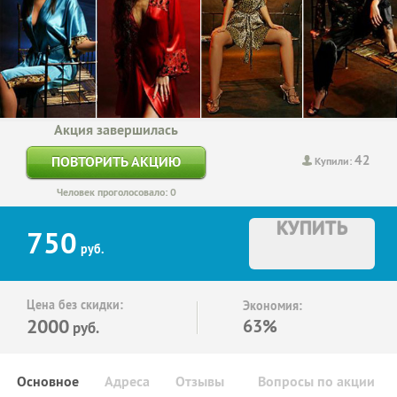
Акция завершилась
42
ПОВТОРИТЬ АКЦИЮ
Купили:
Человек проголосовало: 0
КУПИТЬ
750
руб.
Цена без скидки:
Экономия:
2000
63%
руб.
Основное
Адреса
Отзывы
Вопросы по акции