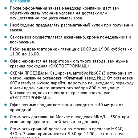
для заказа.
После оформления заказа менеджер компании даст вам
обратную связь, уточнив условия на доставку или
осуществление процесса самовывоза.
Необходимо предъявлять распечатанный купон при получении
заказа.
Самовывоз осуществляется ежедневно, кроме понедельника и
воскресенья.
Рабочее время: вторник - пятница с 10.00 до 19.00, суббота - с
11.00 до 16.00.
Офис находится на территории опытного завода, вам нужна
красная проходная «ЭКСПОСТРОЙМАШ».
СХЕМА ПРОЕЗДА: м. Каширская, автобус №607 (3 остановка от
метро, название остановки «Опытный завод №1). От остановки
607 автобуса, нужно перейти дорогу по пешеходному переходу
и идти вдоль синего штахетного забора 800 м по улице
Котляковская, пока не увидите красную проходную
«ЭКСПОСТРОЙМАШ».
Офис прямых продаж компании находится в 40 метрах от
проходной.
Стоимость доставки по Москве в пределах МКАД — 350р. при
условии предварительной заявки на доставку.
Стоимость срочной доставки по Москве в пределах МКАД —
450 р..Заявки принимаются с 9.30 до 14.00, с пн.-пт по тел.