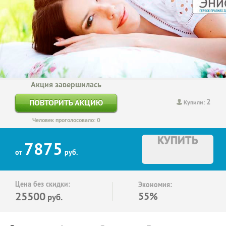
Акция завершилась
2
ПОВТОРИТЬ АКЦИЮ
Купили:
Человек проголосовало: 0
КУПИТЬ
7875
от
руб.
Цена без скидки:
Экономия:
25500
55%
руб.