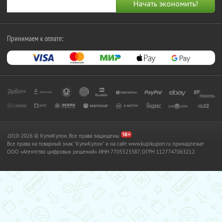
Принимаем к оплате:
2010-2026 © КупиКупон. Все права защищены.
Все права на товарный знак "КупиКупон" и на сайт www.kupikupon.ru принадлежат
OOO «Агентство цифровых решений» ИНН 7705523387, ОГРН 1127747063212