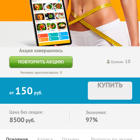
Акция завершилась
10
ПОВТОРИТЬ АКЦИЮ
Купили:
Человек проголосовало: 0
КУПИТЬ
150
от
руб.
Цена без скидки:
Экономия:
8500
97%
руб.
Основное
Адреса
Отзывы
Вопросы по акции