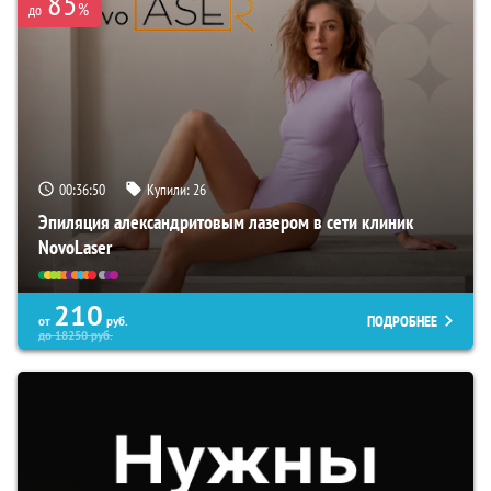
85
%
до
00:36:50
Купили:
26
Эпиляция александритовым лазером в сети клиник
NovoLaser
210
ПОДРОБНЕЕ
от
руб.
до
18250
руб.