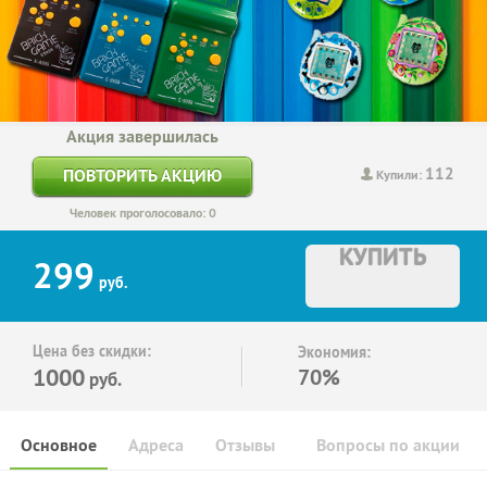
Акция завершилась
112
ПОВТОРИТЬ АКЦИЮ
Купили:
Человек проголосовало: 0
КУПИТЬ
299
руб.
Цена без скидки:
Экономия:
1000
70%
руб.
Основное
Адреса
Отзывы
Вопросы по акции