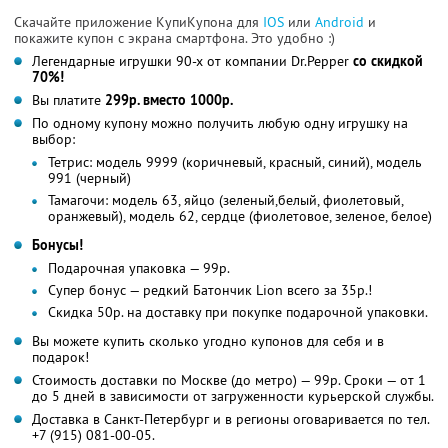
Скачайте приложение КупиКупона для
IOS
или
Android
и
покажите купон с экрана смартфона. Это удобно :)
Легендарные игрушки 90-х от компании Dr.Pepper
со скидкой
70%!
Вы платите
299р. вместо 1000р.
По одному купону можно получить любую одну игрушку на
выбор:
Тетрис: модель 9999 (коричневый, красный, синий), модель
991 (черный)
Тамагочи: модель 63, яйцо (зеленый,белый, фиолетовый,
оранжевый), модель 62, сердце (фиолетовое, зеленое, белое)
Бонусы!
Подарочная упаковка — 99р.
Супер бонус — редкий Батончик Lion всего за 35р.!
Скидка 50р. на доставку при покупке подарочной упаковки.
Вы можете купить сколько угодно купонов для себя и в
подарок!
Стоимость доставки по Москве (до метро) — 99р. Сроки — от 1
до 5 дней в зависимости от загруженности курьерской службы.
Доставка в Санкт-Петербург и в регионы оговаривается по тел.
+7 (915) 081-00-05.