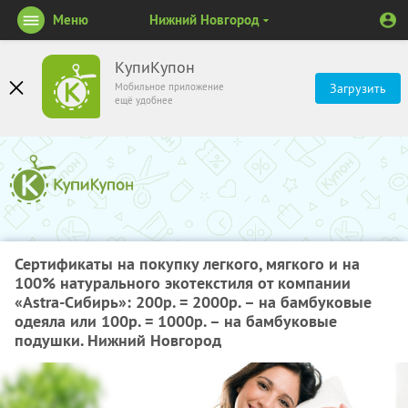
Меню
Нижний Новгород
КупиКупон
Мобильное приложение
Загрузить
ещё удобнее
Сертификаты на покупку легкого, мягкого и на
100%
натурального экотекстиля от компании
«Astra-Cибирь»:
200р. = 2000р.
– на бамбуковые
одеяла или
100р. = 1000р.
– на бамбуковые
подушки. Нижний Новгород