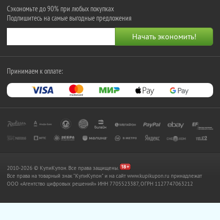
Сэкономьте до 90% при любых покупках
Подпишитесь на самые выгодные предложения
Принимаем к оплате:
2010-2026 © КупиКупон. Все права защищены.
Все права на товарный знак "КупиКупон" и на сайт www.kupikupon.ru принадлежат
OOO «Агентство цифровых решений» ИНН 7705523387, ОГРН 1127747063212