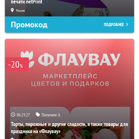
печати netPrint
Россия
Промокод
ПОДРОБНЕЕ
-20
%
06:23:26
Получили:
6
Торты, пирожные и другие сладости, а также товары для
праздника на «Флаувау»