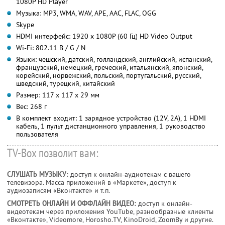
1080P HD Player
Музыка: MP3, WMA, WAV, APE, AAC, FLAC, OGG
Skype
HDMI интерфейс: 1920 х 1080P (60 Гц) HD Video Output
Wi-Fi: 802.11 B / G / N
Языки: чешский, датский, голландский, английский, испанский,
французский, немецкий, греческий, итальянский, японский,
корейский, норвежский, польский, португальский, русский,
шведский, турецкий, китайский
Размер: 117 х 117 х 29 мм
Вес: 268 г
В комплект входит: 1 зарядное устройство (12V, 2A), 1 HDMI
кабель, 1 пульт дистанционного управления, 1 руководство
пользователя
TV-Box позволит вам:
СЛУШАТЬ МУЗЫКУ:
доступ к онлайн-аудиотекам с вашего
телевизора. Масса приложений в «Маркете», доступ к
аудиозаписям «Вконтакте» и т.п.
СМОТРЕТЬ ОНЛАЙН И ОФФЛАЙН ВИДЕО:
доступ к онлайн-
видеотекам через приложения YouTube, разнообразные клиенты
«Вконтакте», Videomore, Horosho.TV, KinoDroid, ZoomBy и другие.