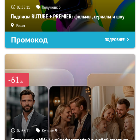
02:55:10
Получили:
3
Подписка RUTUBE + PREMIER: фильмы, сериалы и шоу
Россия
Промокод
ПОДРОБНЕЕ
-61
%
02:55:10
Купили:
9
Фотосессия с ИИ: 5 нейрофотографий в любой тематике