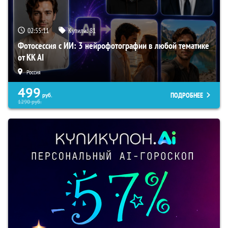
02:55:10
Купили:
81
Фотосессия с ИИ: 3 нейрофотографии в любой тематике
от KK AI
Россия
499
ПОДРОБНЕЕ
руб.
1290
руб.