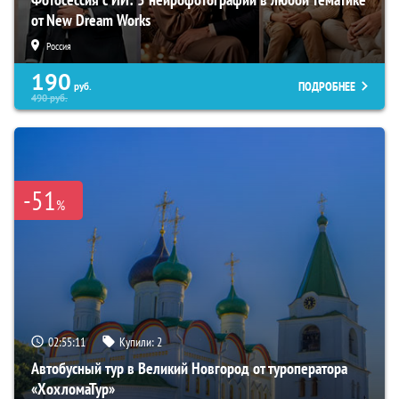
от New Dream Works
Россия
190
ПОДРОБНЕЕ
руб.
490
руб.
-51
%
02:55:10
Купили:
2
Автобусный тур в Великий Новгород от туроператора
«ХохломаТур»