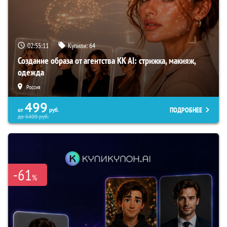
02:55:10
Купили:
64
Создание образа от агентства KK AI: стрижка, макияж,
одежда
Россия
499
ПОДРОБНЕЕ
от
руб.
до
6400
руб.
-61
%