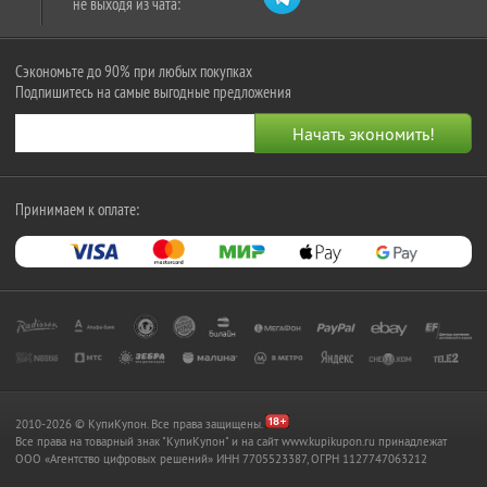
не выходя из чата:
Сэкономьте до 90% при любых покупках
Подпишитесь на самые выгодные предложения
Принимаем к оплате:
2010-2026 © КупиКупон. Все права защищены.
Все права на товарный знак "КупиКупон" и на сайт www.kupikupon.ru принадлежат
OOO «Агентство цифровых решений» ИНН 7705523387, ОГРН 1127747063212