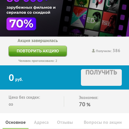
Акция завершилась
386
ПОВТОРИТЬ АКЦИЮ
Получили:
Человек проголосовало: 2
ПОЛУЧИТЬ
0
руб.
Цена без скидки:
Экономия:
∞
70
%
Основное
Адреса
Отзывы
Вопросы по акции