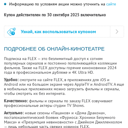
Информацию по условиям акции можно уточнить на
сайте
Купон действителен по 30 сентября 2025 включительно
Узнай, как воспользоваться купоном
ПОДРОБНЕЕ ОБ ОНЛАЙН-КИНОТЕАТРЕ
Подписка на FLEX — это безлимитный доступ к сотням
популярных сериалов и постоянно пополняющейся коллекции
фильмов. Также на FLEX доступны горячие киноновинки 2024
года в профессиональном дубляже и 4К Ultra HD.
Удобно:
смотрите на сайте FLEX, в приложениях для iOS и
Android или на большом экране через AppleTV и AndroidTV. А еще
в мобильных приложениях можно загрузить фильмы и сериалы,
чтобы смотреть их без интернета.
Качественно:
фильмы и сериалы по заказу FLEX озвучивают
профессиональные актеры студии TV Shows.
Актуально:
новые сезоны «Пацанов» и «Дома Дракона»,
постапокалиптический боевик «Фуриоса: Хроники Безумного
Макса» и «Презумпция невиновности» с Джейком Джилленхолом
— лишь небольшая часть свежих новинок FLEX.