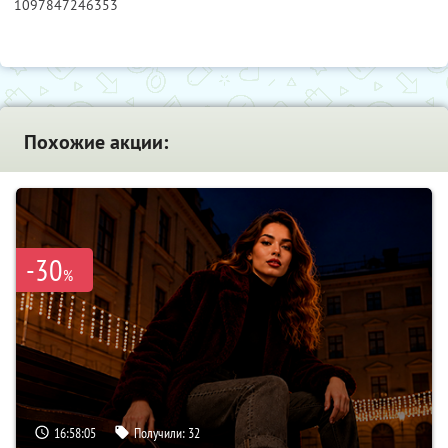
1097847246353
Похожие акции:
-30
%
16:58:03
Получили:
32