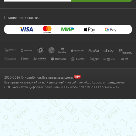
Принимаем к оплате:
2010-2026 © КупиКупон. Все права защищены.
Все права на товарный знак "КупиКупон" и на сайт www.kupikupon.ru принадлежат
OOO «Агентство цифровых решений» ИНН 7705523387, ОГРН 1127747063212