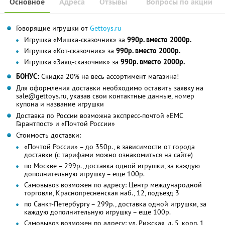
Основное
Адреса
Отзывы
Вопросы по акции
Говорящие игрушки от
Gettoys.ru
Игрушка «Мишка-сказочник» за
990р. вместо 2000р.
Игрушка «Кот-сказочник» за
990р. вместо 2000р.
Игрушка «Заяц-сказочник» за
990р. вместо 2000р.
БОНУС:
Скидка 20% на весь ассортимент магазина!
Для оформления доставки необходимо оставить заявку на
sale@gettoys.ru, указав свои контактные данные, номер
купона и название игрушки
Доставка по России возможна экспресс-почтой «ЕМС
Гарантпост» и «Почтой России»
Стоимость доставки:
«Почтой России» – до 350р., в зависимости от города
доставки (c тарифами можно ознакомиться на сайте)
по Москве – 299р., доставка одной игрушки, за каждую
дополнительную игрушку – еще 100р.
Самовывоз возможен по адресу: Центр международной
торговли, Краснопресненская наб., 12, подъезд 3
по Санкт-Петербургу – 299р., доставка одной игрушки, за
каждую дополнительную игрушку – еще 100р.
Самовывоз возможен по адресу: ул. Рижская, д. 5, корп. 1