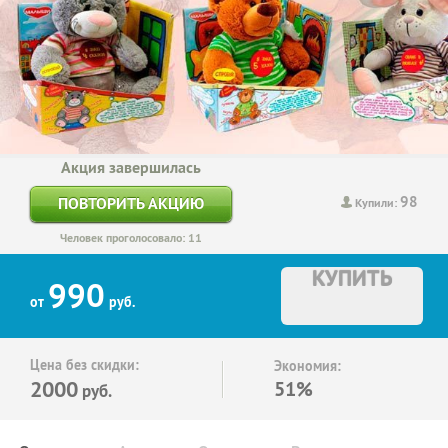
Акция завершилась
98
ПОВТОРИТЬ АКЦИЮ
Купили:
Человек проголосовало: 11
КУПИТЬ
990
от
руб.
Цена без скидки:
Экономия:
2000
51%
руб.