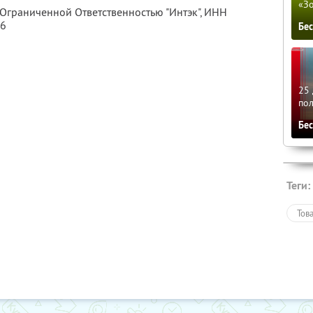
«З
 Ограниченной Ответственностью "Интэк",
ИНН
06
Бе
25 
по
Бе
Теги:
Тов