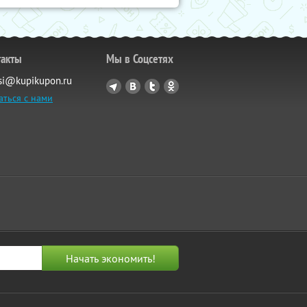
такты
Мы в Соцсетях
si@kupikupon.ru
аться с нами