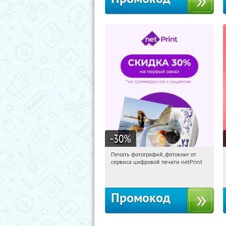
-30
%
Печать фотографий, фотокниг от
21:27:04
Получили:
4
сервиса цифровой печати netPrint
Россия
Промокод