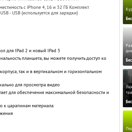
естимость с iPhone 4, 16 и 32 ГБ Комплект
Кур
iUSB - USB (используется для зарядки)
Бе
Ра
 для IPad 2 и новый IPad 3
дне
льность планшета, вы можете получить доступ ко
Бе
 корпуса, так и в вертикальном и горизонтальном
икально для просмотра видео
Люб
тает для обеспечения максимальной безопасности и
тра
Бе
го к царапинам материала
ьжения
Пер