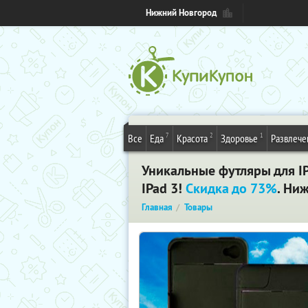
Нижний Новгород
7
2
1
Все
Еда
Красота
Здоровье
Развлече
Уникальные футляры для I
IPad 3!
Скидка до 73%
. Ни
Главная
Товары