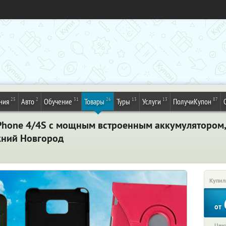
25
2
31
26
13
13
87
ния
Авто
Обучение
Товары
Туры
Услуги
ПолучиКупон
Phone 4/4S c мощным встроенным аккумулятором, 
жний Новгород
Купил
от
Цена