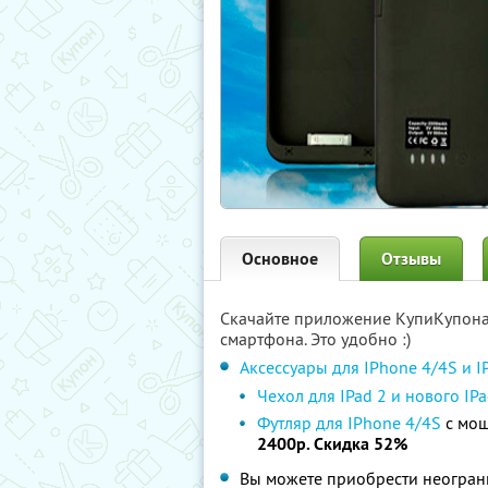
Основное
Отзывы
Скачайте приложение КупиКупон
смартфона. Это удобно :)
Аксессуары для IPhone 4/4S и I
Чехол для IPad 2 и нового IPa
Футляр для IPhone 4/4S
c мощ
2400р. Скидка 52%
Вы можете приобрести неограни