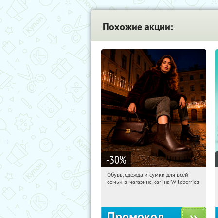
Похожие акции:
-30
%
Обувь, одежда и сумки для всей
21:27:04
Получили:
30
семьи в магазине kari на Wildberries
Россия
Промокод