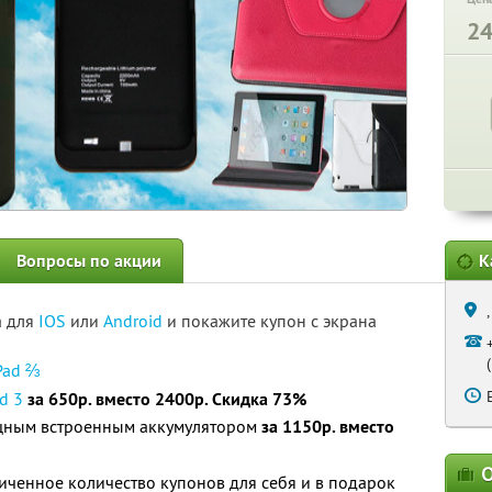
2
Вопросы по акции
К
а для
IOS
или
Android
и покажите купон с экрана
Pad ⅔
d 3
за 650р. вместо 2400р. Скидка 73%
ным встроенным аккумулятором
за 1150р. вместо
О
ченное количество купонов для себя и в подарок