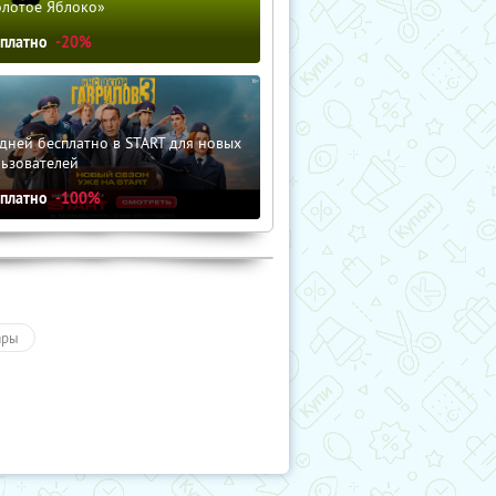
олотое Яблоко»
сплатно
-20%
дней бесплатно в START для новых
льзователей
сплатно
-100%
ары