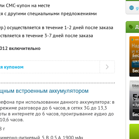
ли СМС-купон на месте
g
тся с другими специальными предложениями
Д
.) осуществляется в течение 1-2 дней после заказа
ствляется в течение 3-7 дней после заказа
2012 включительно
Бе
шк
ся купоном
Бе
мощным встроенным аккумулятором
Ра
ефона при использовании данного аккумулятора: в
«Э
режиме разговора до 6 часов, в сетях 3G до 13,3
боты в интернете до 6 часов, проигрывание аудио до
Бе
10,6 часов.
8 г
мерно-литиевый, 5 В, 0,5 А, 1900 мАч