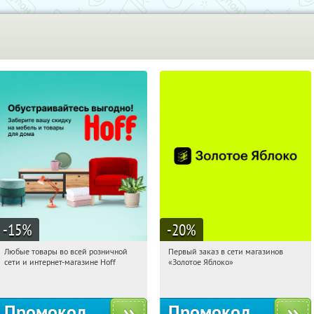
-15
%
-20
%
Любые товары во всей розничной
Первый заказ в сети магазинов
21:27:04
Получили:
83
21:27:04
Получи первым!
сети и интернет-магазине Hoff
«Золотое Яблоко»
Москва, 1-й Волоколамский проезд,
Россия
10с1
Промокод
Промокод