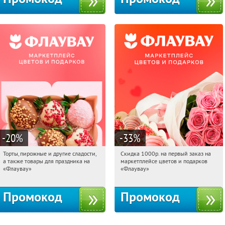
-20
%
-33
%
Торты, пирожные и другие сладости,
Скидка 1000р. на первый заказ на
21:27:04
Получили:
6
21:27:04
Получили:
18
а также товары для праздника на
маркетплейсе цветов и подарков
Россия
Россия
«Флаувау»
«Флаувау»
Промокод
Промокод