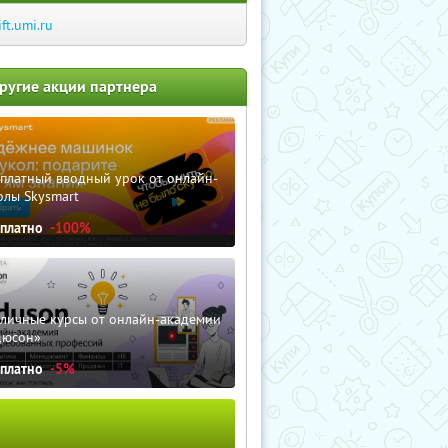
ift.umi.ru
ругие акции партнера
сплатный вводный урок от онлайн-
олы Skysmart
сплатно
-100%
зличные курсы от онлайн-академии
дюсон»
сплатно
-5%