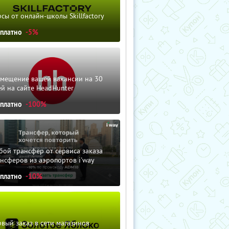
сы от онлайн-школы Skillfactory
сплатно
-5%
змещение вашей вакансии на 30
й на сайте HeadHunter
сплатно
-100%
ой трансфер от сервиса заказа
нсферов из аэропортов i'way
сплатно
-10%
вый заказ в сети магазинов