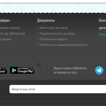
тнёрам
Документы
Кон
елаем акцию!
Агентский договор
spro
е, как Вебмастер
Лицензионный договор
Связ
е акции
Публичная оферта
Политика конфиденциальности
Ищите скидки поблизости,
не выходя из чата: