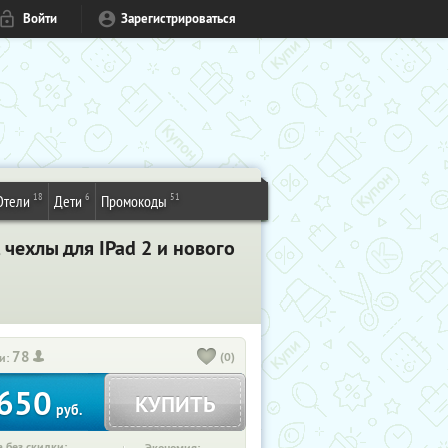
Войти
Зарегистрироваться
18
6
51
Отели
Дети
Промокоды
чехлы для IPad 2 и нового
78
(0)
и:
650
КУПИТЬ
руб.
 без скидки: