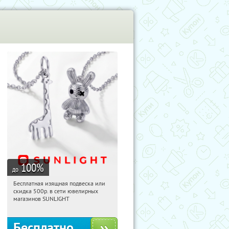
100
%
до
Бесплатная изящная подвеска или
21:27:04
Получили:
73
скидка 500р. в сети ювелирных
Россия
магазинов SUNLIGHT
Бесплатно