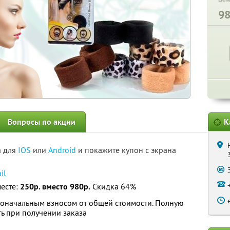
9
Вопросы по акции
К
а для
IOS
или
Android
и покажите купон с экрана
il
месте:
250р. вместо 980р.
Скидка 64%
воначальным взносом от общей стоимости. Полную
ь при получении заказа