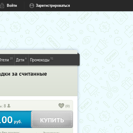
Войти
Зарегистрироваться
18
6
51
Отели
Дети
Промокоды
адки за считанные
8
(0)
и:
100
КУПИТЬ
руб.
 без скидки: