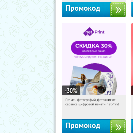
Промокод
-30
%
Печать фотографий, фотокниг от
10:28:32
Получили:
4
сервиса цифровой печати netPrint
Россия
Промокод