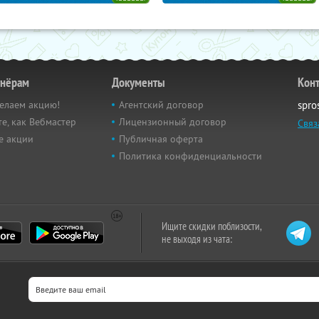
тнёрам
Документы
Кон
елаем акцию!
Агентский договор
spro
е, как Вебмастер
Лицензионный договор
Связ
е акции
Публичная оферта
Политика конфиденциальности
Ищите скидки поблизости,
не выходя из чата: