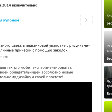
я 2014 включительно
Кур
ся купоном
Бе
азного цвета, в пластиковой упаковке с рисунками-
Ра
азличные причёски с помощью заколок.
дне
елезо.
Бе
ля тех, кто любит экспериментировать с
своей обладательницей абсолютно новые
ельному дизайну и своей простоте!
Люб
тра
Бе