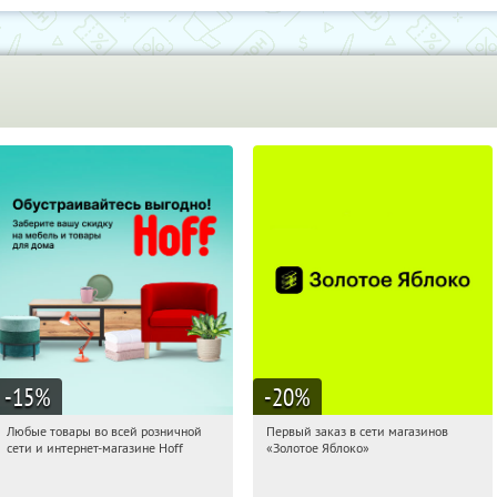
-15
%
-20
%
Любые товары во всей розничной
Первый заказ в сети магазинов
10:28:32
Получили:
83
10:28:32
Получи первым!
сети и интернет-магазине Hoff
«Золотое Яблоко»
Москва, 1-й Волоколамский проезд,
Россия
10с1