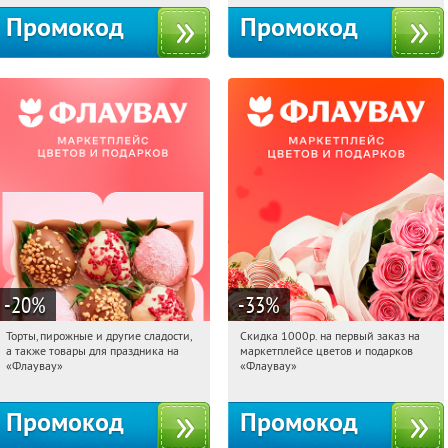
Промокод
Промокод
-20
%
-33
%
Торты, пирожные и другие сладости,
Скидка 1000р. на первый заказ на
10:28:32
Получили:
6
10:28:32
Получили:
18
а также товары для праздника на
маркетплейсе цветов и подарков
Россия
Россия
«Флаувау»
«Флаувау»
Промокод
Промокод