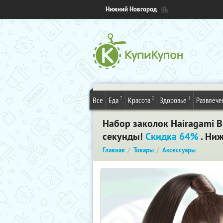
Нижний Новгород
7
2
1
Все
Еда
Красота
Здоровье
Развлече
Набор заколок Hairagami B
секунды!
Скидка 64%
. Ни
Главная
Товары
Аксессуары