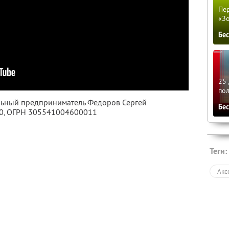
Пер
«З
Бе
25 
по
альный предприниматель Федоров Сергей
Бе
0
, ОГРН 305541004600011
Теги:
Акс