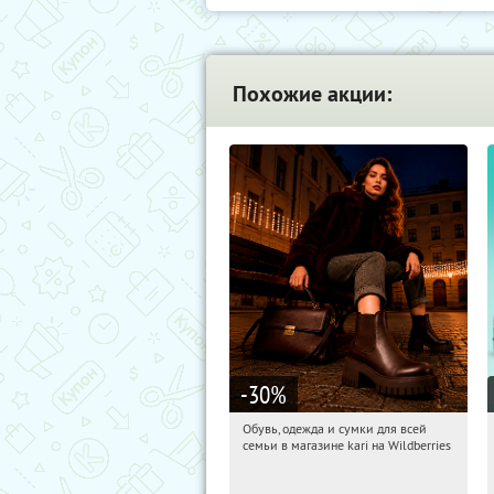
Похожие акции:
-30
%
Обувь, одежда и сумки для всей
10:28:32
Получили:
31
семьи в магазине kari на Wildberries
Россия