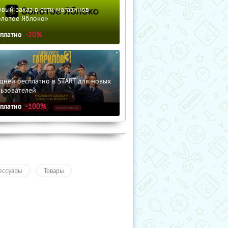
вый заказ в сети магазинов
олотое Яблоко»
сплатно
-20%
дней бесплатно в START для новых
льзователей
сплатно
-100%
ессуары
Товары