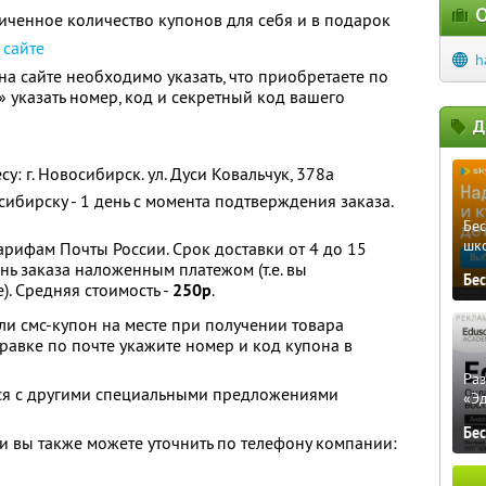
О
ченное количество купонов для себя и в подарок
а
сайте
h
а сайте необходимо указать, что приобретаете по
 указать номер, код и секретный код вашего
Д
: г. Новосибирск. ул. Дуси Ковальчук, 378а
сибирску - 1 день с момента подтверждения заказа.
Бе
шк
арифам Почты России. Срок доставки от 4 до 15
ень заказа наложенным платежом (т.е. вы
Бе
). Средняя стоимость -
250р
.
и смс-купон на месте при получении товара
правке по почте укажите номер и код купона в
Ра
тся с другими специальными предложениями
«Э
Бе
 вы также можете уточнить по телефону компании: