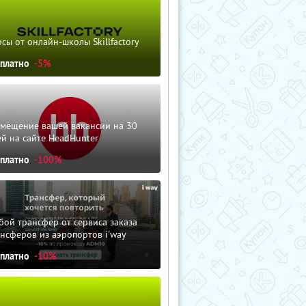
сы от онлайн-школы Skillfactory
сплатно
-5%
змещение вашей вакансии на 30
й на сайте HeadHunter
сплатно
-100%
ой трансфер от сервиса заказа
нсферов из аэропортов i'way
сплатно
-10%