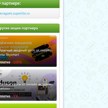
 партнере:
airagami.superlilo.ru
ругие акции партнера
сплатный вводный урок от онлайн-
олы Skysmart
сплатно
-100%
зличные курсы от онлайн-академии
дюсон»
сплатно
-5%