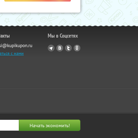
такты
Мы в Соцсетях
si@kupikupon.ru
аться с нами