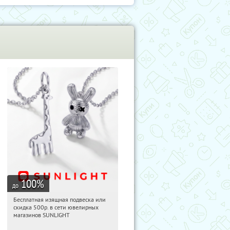
100
%
до
Бесплатная изящная подвеска или
10:28:32
Получили:
73
скидка 500р. в сети ювелирных
Россия
магазинов SUNLIGHT