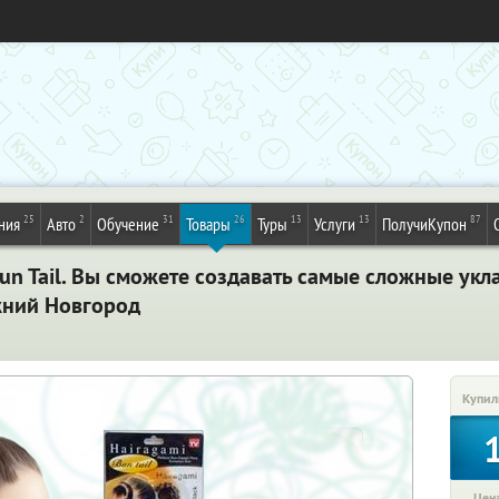
25
2
31
26
13
13
87
ния
Авто
Обучение
Товары
Туры
Услуги
ПолучиКупон
un Tail. Вы сможете создавать самые сложные укл
жний Новгород
Купил
Цена