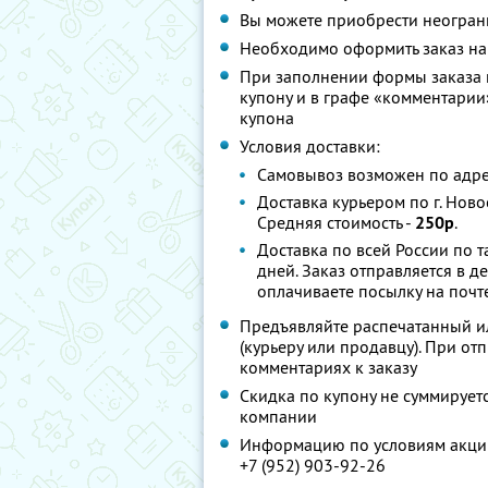
Вы можете приобрести неограни
Необходимо оформить заказ н
При заполнении формы заказа н
купону и в графе «комментарии»
купона
Условия доставки:
Самовывоз возможен по адресу
Доставка курьером по г. Ново
Средняя стоимость -
250р
.
Доставка по всей России по т
дней. Заказ отправляется в д
оплачиваете посылку на почте
Предъявляйте распечатанный ил
(курьеру или продавцу). При от
комментариях к заказу
Скидка по купону не суммируе
компании
Информацию по условиям акции
+7 (952) 903-92-26