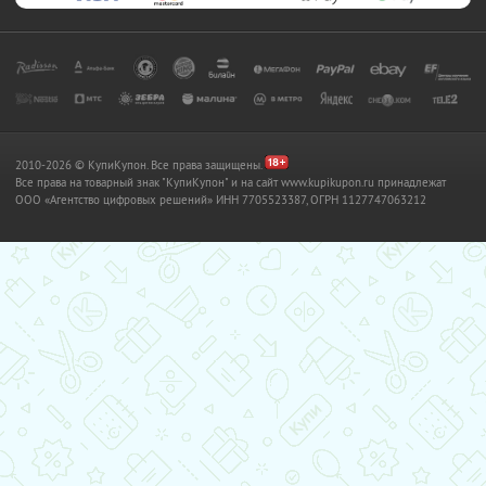
2010-2026 © КупиКупон. Все права защищены.
Все права на товарный знак "КупиКупон" и на сайт www.kupikupon.ru принадлежат
OOO «Агентство цифровых решений» ИНН 7705523387, ОГРН 1127747063212