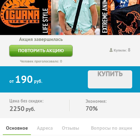
Акция завершилась
8
ПОВТОРИТЬ АКЦИЮ
Купили:
Человек проголосовало: 0
КУПИТЬ
190
от
руб.
Цена без скидки:
Экономия:
2250
70%
руб.
Основное
Адреса
Отзывы
Вопросы по акции