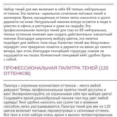
Набор теней для век включает в себя 88 теплых, нейтральных
оттенков. Эта палетка - идеальное сочетание матовых теней и
шиммеров. Яркие, насыщенные оттенки легко наносятся и долго
держатся на коже. Натуральный макияж всегда остается в моде и
уместен в офисе, в ресторане и даже на свадьбе. Эта
профессиональная палитра теней для глаз из 88 нейтральных,
теплых оттенков поможет вам создать действительно элегантный
макияж. Благодаря широкому выбору цветов, эта палетка
подойдет для любого типа лица. Качество теней вас безусловно
порадует: они прекрасно ложатся и держатся на веках до самого
вечера, при этом, благодаря тончайшей структуре, совсем не
ощущаются на глазах. Компактный глянцевый кейс удобно брать
с собой.
ПРОФЕССИОНАЛЬНАЯ ПАЛИТРА ТЕНЕЙ (120
ОТТЕНКОВ)
Палитра с огромным количеством оттенков – мечта любой
девушки! Теперь профессиональная палетка теней доступна и
вам! Экспериментируйте, не ограничивая себя при выборе цвета!
Создавайте яркий,разнообразный макияж глаз под цвет любой
одежды! Тени удобно наносить как сухим так и влажным
способом, легко растушевываются. Палитра теней для век из 120
цветов включает матовые, перламутровые и сатиновые оттенки.
Все тени в этом наборе очень яркие и высоко пигментированные.