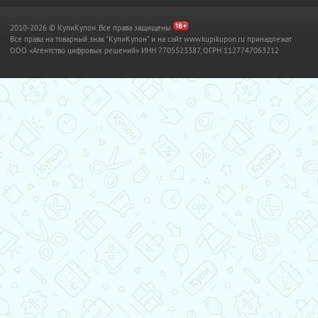
2010-2026 © КупиКупон. Все права защищены.
Все права на товарный знак "КупиКупон" и на сайт www.kupikupon.ru принадлежат
OOO «Агентство цифровых решений» ИНН 7705523387, ОГРН 1127747063212