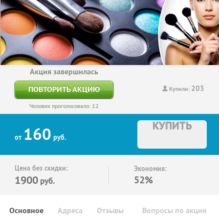
Акция завершилась
203
ПОВТОРИТЬ АКЦИЮ
Купили:
Человек проголосовало: 12
КУПИТЬ
160
от
руб.
Цена без скидки:
Экономия:
1900
52%
руб.
Основное
Адреса
Отзывы
Вопросы по акции