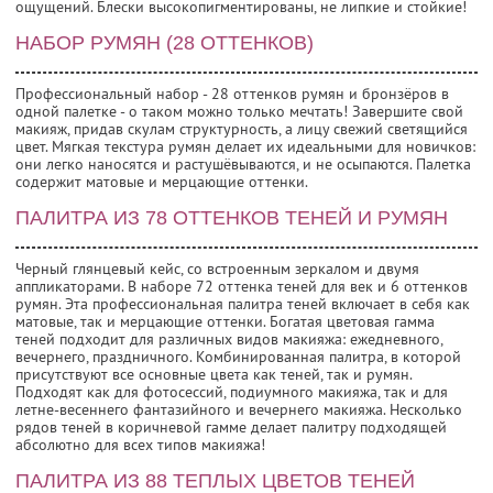
ощущений. Блески высокопигментированы, не липкие и стойкие!
НАБОР РУМЯН (28 ОТТЕНКОВ)
Профессиональный набор - 28 оттенков румян и бронзёров в
одной палетке - о таком можно только мечтать! Завершите свой
макияж, придав скулам структурность, а лицу свежий светящийся
цвет. Мягкая текстура румян делает их идеальными для новичков:
они легко наносятся и растушёвываются, и не осыпаются. Палетка
содержит матовые и мерцающие оттенки.
ПАЛИТРА ИЗ 78 ОТТЕНКОВ ТЕНЕЙ И РУМЯН
Черный глянцевый кейс, со встроенным зеркалом и двумя
аппликаторами. В наборе 72 оттенка теней для век и 6 оттенков
румян. Эта профессиональная палитра теней включает в себя как
матовые, так и мерцающие оттенки. Богатая цветовая гамма
теней подходит для различных видов макияжа: ежедневного,
вечернего, праздничного. Комбинированная палитра, в которой
присутствуют все основные цвета как теней, так и румян.
Подходят как для фотосессий, подиумного макияжа, так и для
летне-весеннего фантазийного и вечернего макияжа. Несколько
рядов теней в коричневой гамме делает палитру подходящей
абсолютно для всех типов макияжа!
ПАЛИТРА ИЗ 88 ТЕПЛЫХ ЦВЕТОВ ТЕНЕЙ