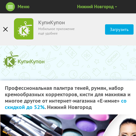
Меню
Нижний Новгород
КупиКупон
Мобильное приложение
Загрузить
ещё удобнее
Профессиональная палитра теней, румян, набор
кремообразных корректоров, кисти для макияжа и
многое другое от интернет-магазина «Е-имне»
со
скидкой до 52%
. Нижний Новгород