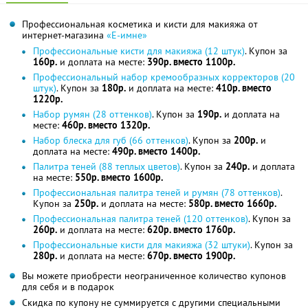
Профессиональная косметика и кисти для макияжа от
интернет-магазина
«Е-имне»
Профессиональные кисти для макияжа (12 штук)
. Купон за
160р.
и доплата на месте:
390р. вместо 1100р.
Профессиональный набор кремообразных корректоров (20
штук)
. Купон за
180р.
и доплата на месте:
410р. вместо
1220р.
Набор румян (28 оттенков)
. Купон за
190р.
и доплата на
месте:
460р. вместо 1320р.
Набор блеска для губ (66 оттенков)
. Купон за
200р.
и
доплата на месте:
490р. вместо 1400р.
Палитра теней (88 теплых цветов)
. Купон за
240р.
и доплата
на месте:
550р. вместо 1600р.
Профессиональная палитра теней и румян (78 оттенков)
.
Купон за
250р.
и доплата на месте:
580р. вместо 1660р.
Профессиональная палитра теней (120 оттенков)
. Купон за
260р.
и доплата на месте:
620р. вместо 1760р.
Профессиональные кисти для макияжа (32 штуки)
. Купон за
280р.
и доплата на месте:
670р. вместо 1900р.
Вы можете приобрести неограниченное количество купонов
для себя и в подарок
Скидка по купону не суммируется с другими специальными