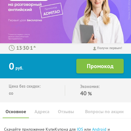
:
:
Получи первым!
0
руб.
Цена без скидки:
Экономия:
∞
40
%
Основное
Адреса
Отзывы
Вопросы по акции
Скачайте приложение КупиКупона для
IOS
или
Android
и