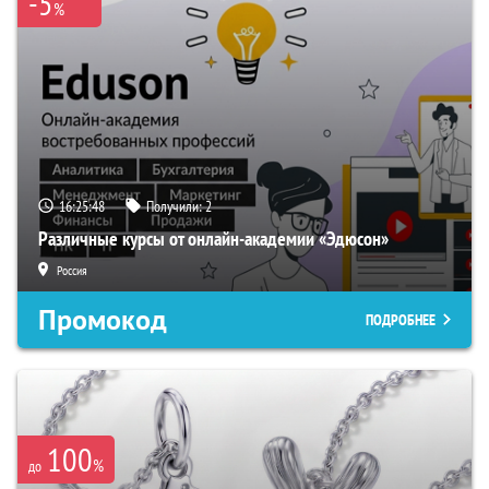
-5
%
16:25:48
Получили:
2
Различные курсы от онлайн-академии «Эдюсон»
Россия
Промокод
ПОДРОБНЕЕ
100
%
до