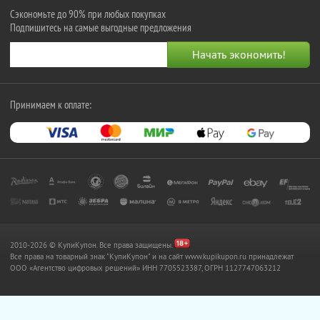
Сэкономьте до 90% при любых покупках
Подпишитесь на самые выгодные предложения
Принимаем к оплате:
2010-2026 © КупиКупон. Все права защищены.
Все права на товарный знак "КупиКупон" и на сайт www.kupikupon.ru принадлежат
OOO «Агентство цифровых решений» ИНН 7705523387, ОГРН 1127747063212