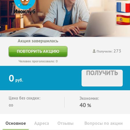
Акция завершилась
273
ПОВТОРИТЬ АКЦИЮ
Получили:
Человек проголосовало: 0
ПОЛУЧИТЬ
0
руб.
Цена без скидки:
Экономия:
∞
40
%
Основное
Адреса
Отзывы
Вопросы по акции