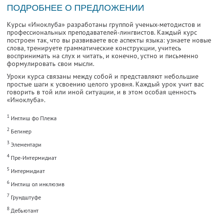
ПОДРОБНЕЕ О ПРЕДЛОЖЕНИИ
Курсы «Иноклуба» разработаны группой ученых-методистов и
профессиональных преподавателей-лингвистов. Каждый курс
построен так, что вы развиваете все аспекты языка: узнаете новые
слова, тренируете грамматические конструкции, учитесь
воспринимать на слух и читать, и конечно, устно и письменно
формулировать свои мысли.
Уроки курса связаны между собой и представляют небольшие
простые шаги к усвоению целого уровня. Каждый урок учит вас
говорить в той или иной ситуации, и в этом особая ценность
«Иноклуба».
1
Инглиш фо Плежа
2
Бегинер
3
Элементари
4
Пре-Интермидиат
5
Интермидиат
6
Инглиш ол инклюзив
7
Грундштуфе
8
Дебьютант