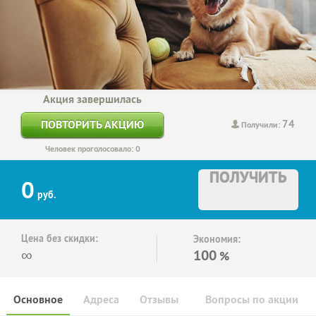
Акция завершилась
74
ПОВТОРИТЬ АКЦИЮ
Получили:
Человек проголосовало: 0
ПОЛУЧИТЬ
0
руб.
Цена без скидки:
Экономия:
∞
100
%
Основное
Адреса
Отзывы
Вопросы по акции