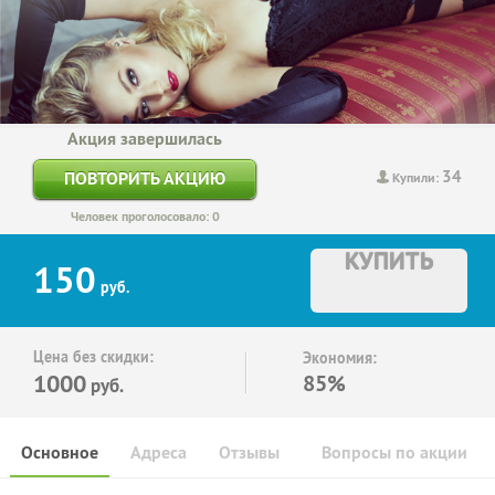
Акция завершилась
34
ПОВТОРИТЬ АКЦИЮ
Купили:
Человек проголосовало: 0
КУПИТЬ
150
руб.
Цена без скидки:
Экономия:
1000
85%
руб.
Основное
Адреса
Отзывы
Вопросы по акции