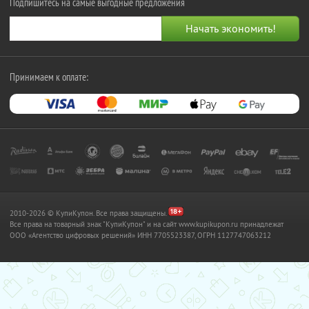
Подпишитесь на самые выгодные предложения
Принимаем к оплате:
2010-2026 © КупиКупон. Все права защищены.
Все права на товарный знак "КупиКупон" и на сайт www.kupikupon.ru принадлежат
OOO «Агентство цифровых решений» ИНН 7705523387, ОГРН 1127747063212