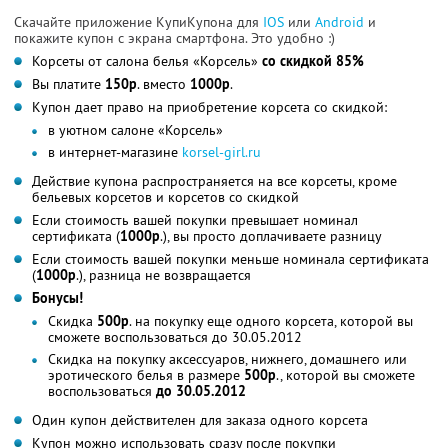
Скачайте приложение КупиКупона для
IOS
или
Android
и
покажите купон с экрана смартфона. Это удобно :)
Корсеты от салона белья «Корсель»
со скидкой 85%
Вы платите
150р
. вместо
1000р
.
Купон дает право на приобретение корсета со скидкой:
в уютном салоне «Корсель»
в интернет-магазине
korsel-girl.ru
Действие купона распространяется на все корсеты, кроме
бельевых корсетов и корсетов со скидкой
Если стоимость вашей покупки превышает номинал
сертификата (
1000р
.), вы просто доплачиваете разницу
Если стоимость вашей покупки меньше номинала сертификата
(
1000р
.), разница не возвращается
Бонусы!
Скидка
500р
. на покупку еще одного корсета, которой вы
сможете воспользоваться до 30.05.2012
Скидка на покупку аксессуаров, нижнего, домашнего или
эротического белья в размере
500р
., которой вы сможете
воспользоваться
до 30.05.2012
Один купон действителен для заказа одного корсета
Купон можно использовать сразу после покупки