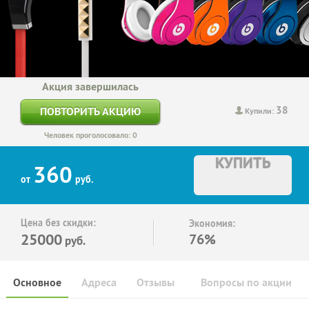
Акция завершилась
38
ПОВТОРИТЬ АКЦИЮ
Купили:
Человек проголосовало: 0
КУПИТЬ
360
от
руб.
Цена без скидки:
Экономия:
25000
76%
руб.
Основное
Адреса
Отзывы
Вопросы по акции