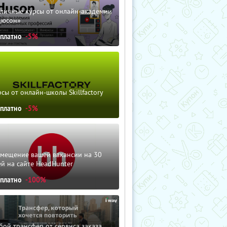
зличные курсы от онлайн-академии
дюсон»
сплатно
-5%
сы от онлайн-школы Skillfactory
сплатно
-5%
змещение вашей вакансии на 30
й на сайте HeadHunter
сплатно
-100%
ой трансфер от сервиса заказа