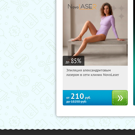
85
%
до
Эпиляция александритовым
19:17:46
Купили:
26
лазером в сети клиник NovoLaser
210
от
руб.
до
18250
руб.