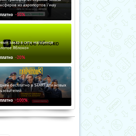
нсферов из аэропортов i'way
сплатно
-10%
вый заказ в сети магазинов
олотое Яблоко»
сплатно
-20%
дней бесплатно в START для новых
льзователей
сплатно
-100%