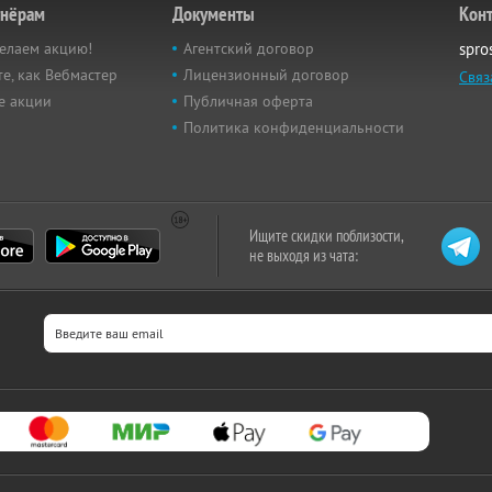
тнёрам
Документы
Кон
елаем акцию!
Агентский договор
spro
е, как Вебмастер
Лицензионный договор
Связ
е акции
Публичная оферта
Политика конфиденциальности
Ищите скидки поблизости,
не выходя из чата: