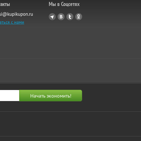
такты
Мы в Соцсетях
si@kupikupon.ru
аться с нами