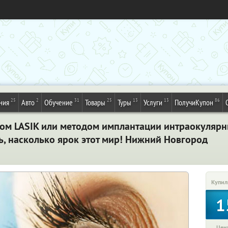
25
2
31
25
13
13
86
ния
Авто
Обучение
Товары
Туры
Услуги
ПолучиКупон
дом LASIK или методом имплантации интраокулярны
ь, насколько ярок этот мир! Нижний Новгород
Купил
1
Цена