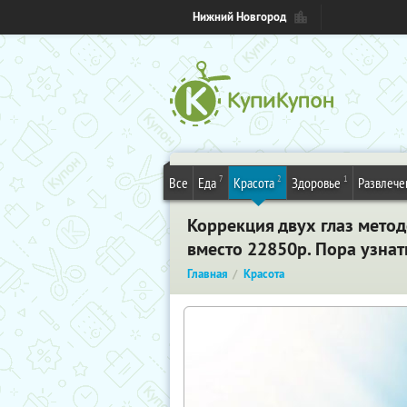
Нижний Новгород
7
2
1
Все
Еда
Красота
Здоровье
Развлече
Коррекция двух глаз мето
вместо 22850р. Пора узнат
Главная
Красота