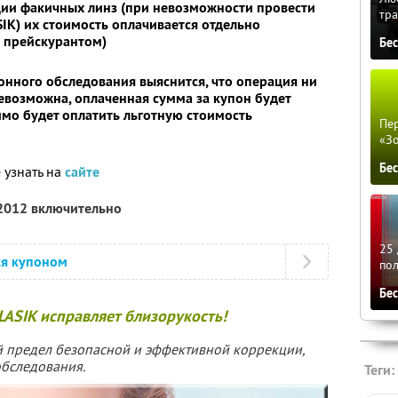
ции факичных линз (при невозможности провести
тра
IK) их стоимость оплачивается отдельно
м прейскурантом)
Бе
онного обследования выяснится, что операция ни
евозможна, оплаченная сумма за купон будет
имо будет оплатить льготную стоимость
Пер
«З
Бе
 узнать на
сайте
 2012 включительно
25 
ся купоном
по
Бе
LASIK исправляет близорукость!
ой предел безопасной и эффективной коррекции,
обследования.
Теги: