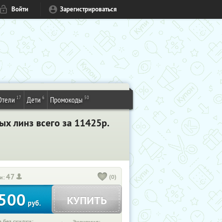
Войти
Зарегистрироваться
17
6
50
Отели
Дети
Промокоды
х линз всего за 11425р.
47
(0)
и:
500
КУПИТЬ
руб.
 без скидки: