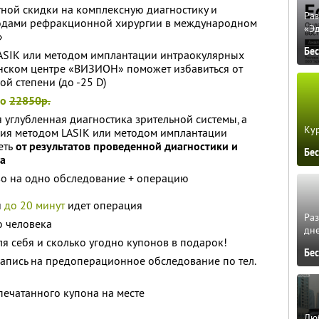
ной скидки на комплексную диагностику и
Ра
тодами рефракционной хирургии в международном
«Э
»
Бе
LASIK или методом имплантации интраокулярных
ском центре «ВИЗИОН» поможет избавиться от
й степени (до -25 D)
то
22850р.
 углубленная диагностика зрительной системы, а
Кур
ния методом LASIK или методом имплантации
еть
от результатов проведенной диагностики и
Бе
а
во на одно обследование + операцию
и
до 20 минут
идет операция
Ра
о человека
дне
я себя и сколько угодно купонов в подарок!
Бе
апись на предоперационное обследование по тел.
ечатанного купона на месте
Люб