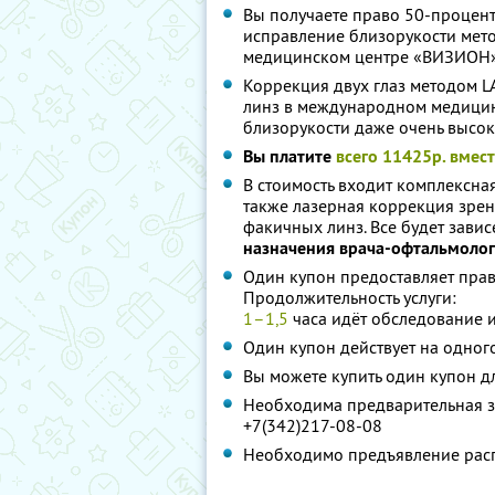
Вы получаете право 50-процент
исправление близорукости ме
медицинском центре «ВИЗИОН
Коррекция двух глаз методом 
линз в международном медицин
близорукости даже очень высоко
Вы платите
всего 11425р. вмес
В стоимость входит комплексная
также лазерная коррекция зре
факичных линз. Все будет завис
назначения врача-офтальмолог
Один купон предоставляет пра
Продолжительность услуги:
1–1,5
часа идёт обследование 
Один купон действует на одног
Вы можете купить один купон дл
Необходима предварительная з
+7(342)217-08-08
Необходимо предъявление расп