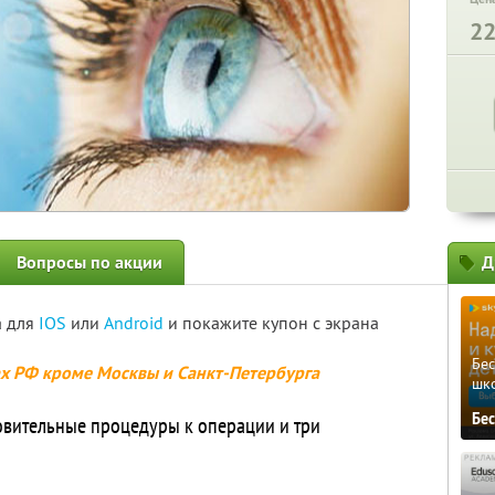
2
Вопросы по акции
Д
а для
IOS
или
Android
и покажите купон с экрана
Бе
ах РФ кроме Москвы и Санкт-Петербурга
шк
Бе
овительные процедуры к операции и три