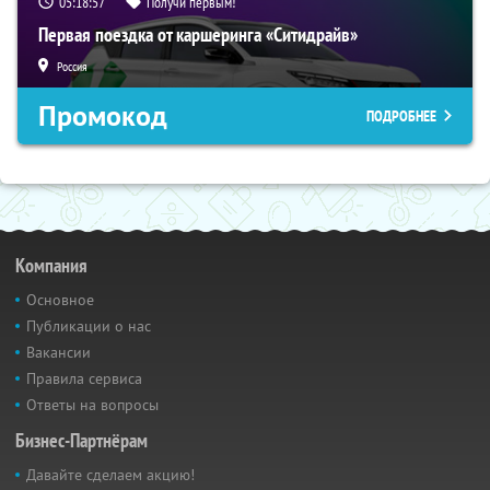
05:18:56
Получи первым!
Первая поездка от каршеринга «Ситидрайв»
Россия
Промокод
ПОДРОБНЕЕ
Компания
Основное
Публикации о нас
Вакансии
Правила сервиса
Ответы на вопросы
Бизнес-Партнёрам
Давайте сделаем акцию!