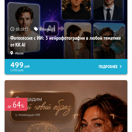
05:18:56
Купили:
81
Фотосессия с ИИ: 3 нейрофотографии в любой тематике
от KK AI
Россия
499
ПОДРОБНЕЕ
руб.
1290
руб.
64
%
до