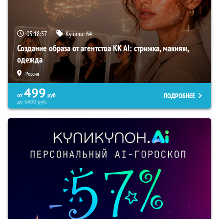
05:18:56
Купили:
64
Создание образа от агентства KK AI: стрижка, макияж,
одежда
Россия
499
ПОДРОБНЕЕ
от
руб.
до
6400
руб.