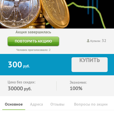
Акция завершилась
32
ПОВТОРИТЬ АКЦИЮ
Купили:
Человек проголосовало: 2
КУПИТЬ
300
руб.
Цена без скидки:
Экономия:
30000
100%
руб.
Основное
Адреса
Отзывы
Вопросы по акции