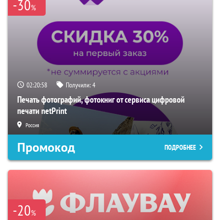
-30
%
02:20:57
Получили:
4
Печать фотографий, фотокниг от сервиса цифровой
печати netPrint
Россия
Промокод
ПОДРОБНЕЕ
-20
%