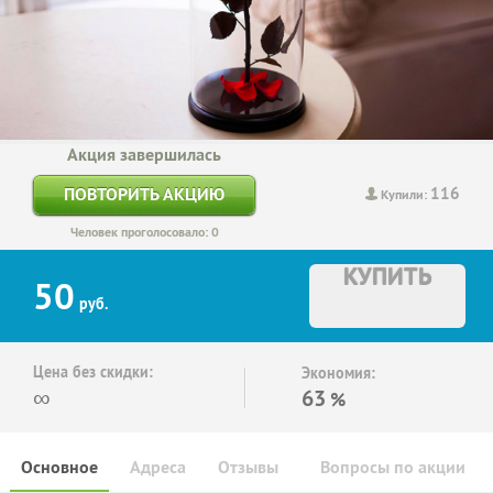
Акция завершилась
116
ПОВТОРИТЬ АКЦИЮ
Купили:
Человек проголосовало: 0
КУПИТЬ
50
руб.
Цена без скидки:
Экономия:
∞
63
%
Основное
Адреса
Отзывы
Вопросы по акции