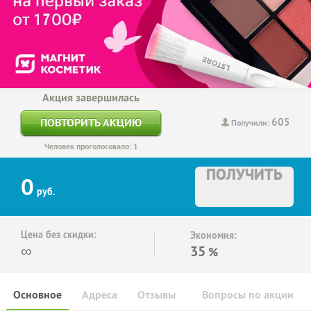
Акция завершилась
605
ПОВТОРИТЬ АКЦИЮ
Получили:
Человек проголосовало: 1
ПОЛУЧИТЬ
0
руб.
Цена без скидки:
Экономия:
∞
35
%
Основное
Адреса
Отзывы
Вопросы по акции