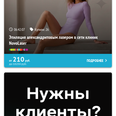
06:42:06
Купили:
26
Эпиляция александритовым лазером в сети клиник
NovoLaser
210
ПОДРОБНЕЕ
от
руб.
до
18250
руб.