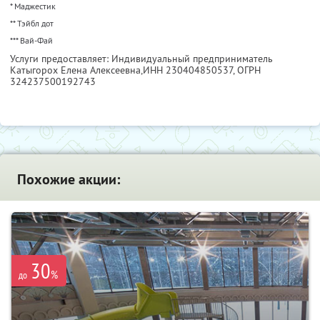
* Маджестик
** Тэйбл дот
*** Вай-Фай
Услуги предоставляет: Индивидуальный предприниматель
Катыгорох Елена Алексеевна,
ИНН 230404850537
, ОГРН
324237500192743
Похожие акции:
30
%
до