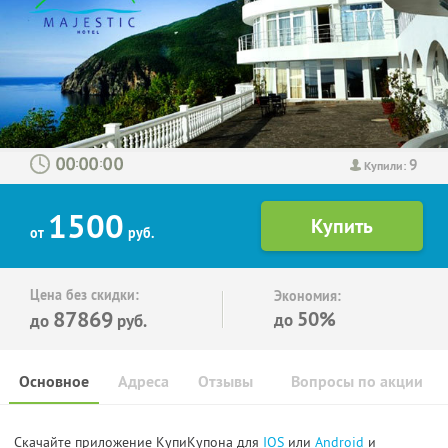
9
:
:
Купили:
1500
от
руб.
Цена без скидки:
Экономия:
87869
50%
до
до
руб.
Основное
Адреса
Отзывы
Вопросы по акции
Скачайте приложение КупиКупона для
IOS
или
Android
и