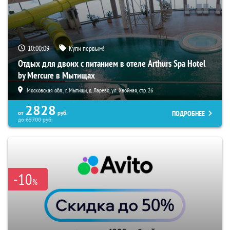
10:00:08
Купи первым!
Отдых для двоих с питанием в отеле Arthurs Spa Hotel
by Mercure в Мытищах
Московская обл., г. Мытищи, д. Ларево, ул. Хвойная, стр. 26
2828
ПОДРОБНЕЕ
от
руб.
до
65700
руб.
-10
%