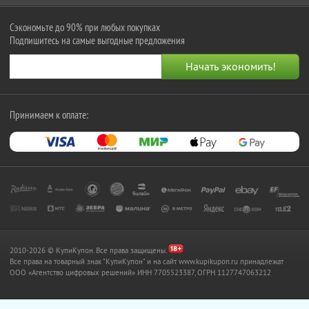
Сэкономьте до 90% при любых покупках
Подпишитесь на самые выгодные предложения
Принимаем к оплате:
2010-2026 © КупиКупон. Все права защищены.
Все права на товарный знак "КупиКупон" и на сайт www.kupikupon.ru принадлежат
OOO «Агентство цифровых решений» ИНН 7705523387, ОГРН 1127747063212