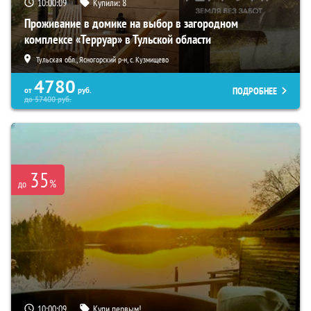
10:00:08
Купили:
8
Проживание в домике на выбор в загородном
комплексе «Терруар» в Тульской области
Тульская обл., Ясногорский р-н, с. Кузмищево
4780
ПОДРОБНЕЕ
от
руб.
до
57400
руб.
35
%
до
10:00:08
Купи первым!