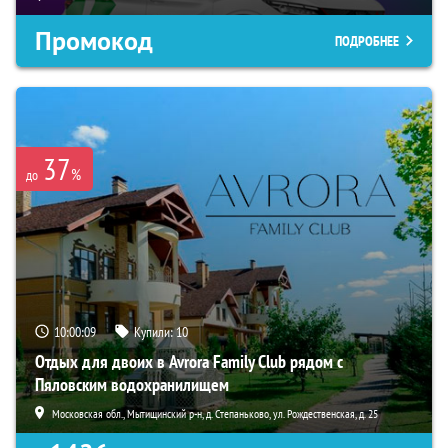
Промокод
ПОДРОБНЕЕ
37
%
до
10:00:08
Купили:
10
Отдых для двоих в Avrora Family Club рядом с
Пяловским водохранилищем
Московская обл., Мытищинский р-н, д. Степаньково, ул. Рождественская, д. 25