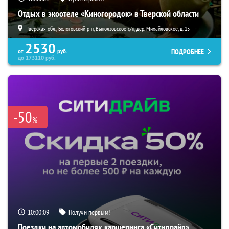
Отдых в экоотеле «Киногородок» в Тверской области
Тверская обл., Бологовский р-н, Выползовское с/п, дер. Михайловское, д. 15
2530
ПОДРОБНЕЕ
от
руб.
до
173110
руб.
-50
%
10:00:08
Получи первым!
Поездки на автомобилях каршеринга «Ситидрайв»