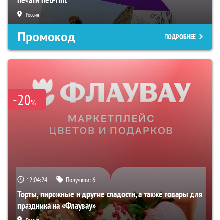
печати netPrint
Россия
Промокод
ПОДРОБНЕЕ
-20
%
12:04:23
Получили:
6
Торты, пирожные и другие сладости, а также товары для
праздника на «Флаувау»
Россия