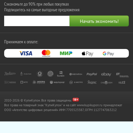
Сэкономьте до 90% при любых покупках
Подпишитесь на самые выгодные предложения
Принимаем к оплате:
2010-2026 © КупиКупон. Все права защищены.
Все права на товарный знак "КупиКупон" и на сайт www.kupikupon.ru принадлежат
OOO «Агентство цифровых решений» ИНН 7705523387, ОГРН 1127747063212