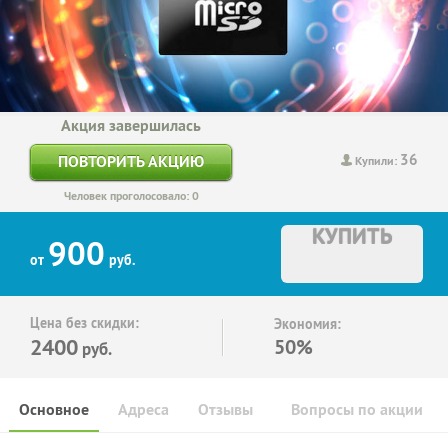
Акция завершилась
36
ПОВТОРИТЬ АКЦИЮ
Купили:
Человек проголосовало: 0
КУПИТЬ
900
от
руб.
Цена без скидки:
Экономия:
2400
50%
руб.
Основное
Адреса
Отзывы
Вопросы по акции