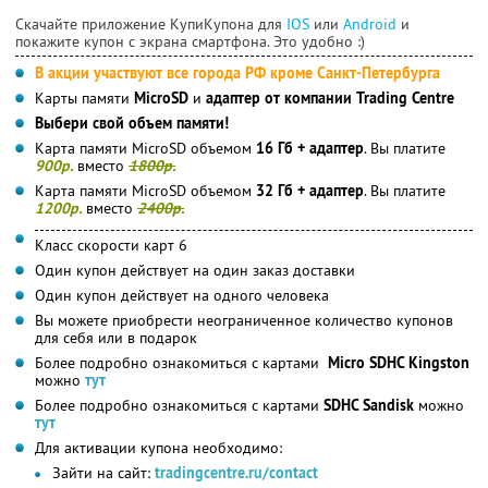
Скачайте приложение КупиКупона для
IOS
или
Android
и
покажите купон с экрана смартфона. Это удобно :)
В акции участвуют все города РФ кроме Санкт-Петербурга
Карты памяти
MicroSD
и
адаптер от компании Trading Centre
Выбери свой объем памяти!
Карта памяти MicroSD объемом
16 Гб + адаптер
. Вы платите
900р.
вместо
1800р.
Карта памяти MicroSD объемом
32 Гб + адаптер
. Вы платите
1200р.
вместо
2400р.
Класс скорости карт 6
Один купон действует на один заказ доставки
Один купон действует на одного человека
Вы можете приобрести неограниченное количество купонов
для себя или в подарок
Более подробно ознакомиться с картами
Micro SDHC Kingston
можно
тут
Более подробно ознакомиться с картами
SDHC Sandisk
можно
тут
Для активации купона необходимо:
Зайти на сайт:
tradingcentre.ru/contact