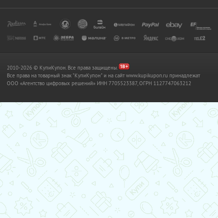
2010-2026 © КупиКупон. Все права защищены.
Все права на товарный знак "КупиКупон" и на сайт www.kupikupon.ru принадлежат
OOO «Агентство цифровых решений» ИНН 7705523387, ОГРН 1127747063212