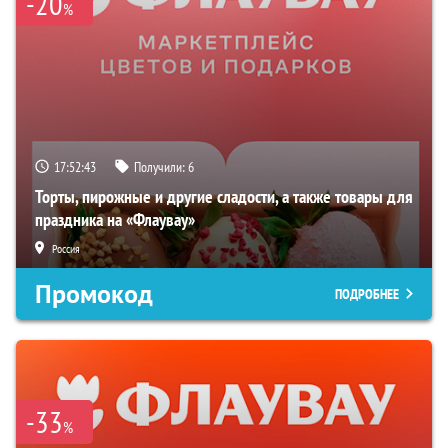
-20
%
17:52:41
Получили:
6
Торты, пирожные и другие сладости, а также товары для
праздника на «Флаувау»
Россия
Промокод
ПОДРОБНЕЕ
-33
%