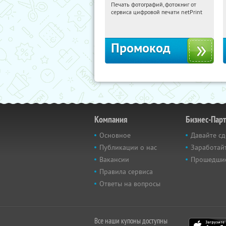
Печать фотографий, фотокниг от
03:33:05
Получили:
4
сервиса цифровой печати netPrint
Россия
Промокод
Компания
Бизнес-Пар
Основное
Давайте сд
Публикации о нас
Заработайт
Вакансии
Прошедши
Правила сервиса
Ответы на вопросы
Все наши купоны доступны