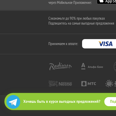
через Мобильное Приложение:
Сэкономьте до 90% при любых покупках
Подпишитесь на самые выгодные предложения
Принимаем к оплате:
Под
Хочешь быть в курсе выгодных предложений?
2010-2026 © КупиКупон. Все права защищены.
Все права на товарный знак "КупиКупон" и на сайт