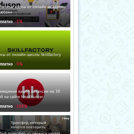
зличные курсы от онлайн-академии
дюсон»
сплатно
-5%
сы от онлайн-школы Skillfactory
сплатно
-5%
змещение вашей вакансии на 30
й на сайте HeadHunter
сплатно
-100%
ой трансфер от сервиса заказа