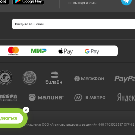
не выходя из чата:
писаться
 www.kupikupon.ru принадлежат OOO «Агентство цифровых решений» ИНН 7705523387, ОГРН