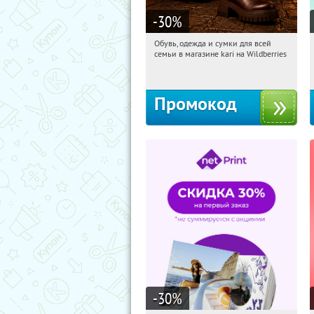
-30
%
Обувь, одежда и сумки для всей
03:33:05
Получили:
30
семьи в магазине kari на Wildberries
Россия
Промокод
-30
%