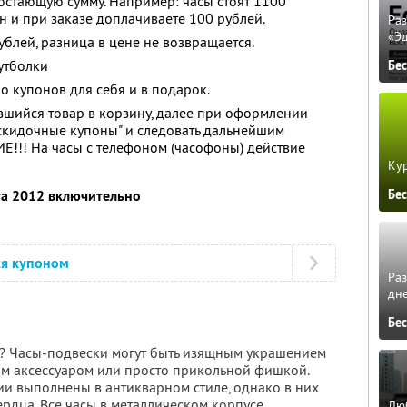
остающую сумму. Например: часы стоят 1100
н и при заказе доплачиваете 100 рублей.
Ра
«Э
блей, разница в цене не возвращается.
утболки
Бе
о купонов для себя и в подарок.
шийся товар в корзину, далее при оформлении
"скидочные купоны" и следовать дальнейшим
!!! На часы с телефоном (часофоны) действие
Кур
Бе
та 2012 включительно
ся купоном
Ра
дне
Бе
м? Часы-подвески могут быть изящным украшением
м аксессуаром или просто прикольной фишкой.
ии выполнены в антикварном стиле, однако в них
рдца. Все часы в металлическом корпусе
Люб