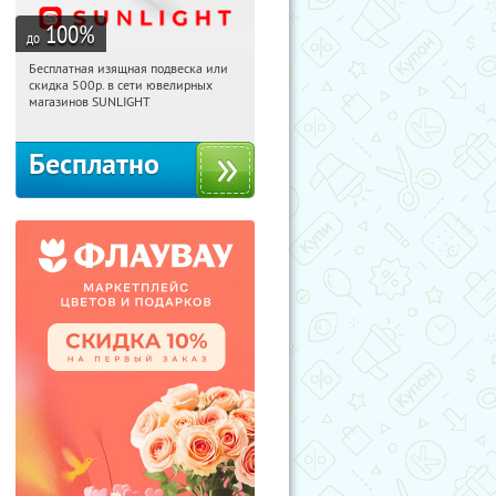
100
%
до
Бесплатная изящная подвеска или
03:33:05
Получили:
73
скидка 500р. в сети ювелирных
Россия
магазинов SUNLIGHT
Бесплатно