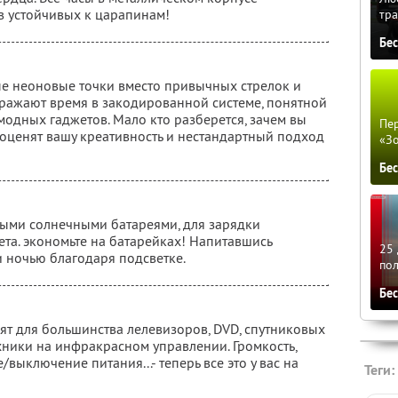
в устойчивых к царапинам!
тра
Бе
е неоновые точки вместо привычных стрелок и
ражают время в закодированной системе, понятной
одных гаджетов. Мало кто разберется, зачем вы
Пер
е оценят вашу креативность и нестандартный подход
«З
Бе
ми солнечными батареями, для зарядки
та. экономьте на батарейках! Напитавшись
25 
 и ночью благодаря подсветке.
по
Бе
ят для большинства лелевизоров, DVD, спутниковых
ники на инфракрасном управлении. Громкость,
выключение питания...- теперь все это у вас на
Теги: