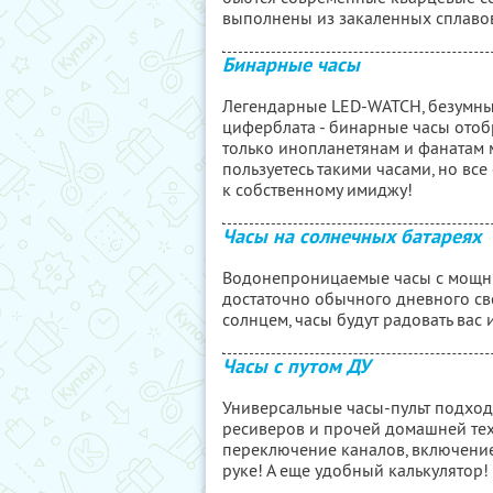
выполнены из закаленных сплаво
Бинарные часы
Легендарные LED-WATCH, безумны
циферблата - бинарные часы отоб
только инопланетянам и фанатам м
пользуетесь такими часами, но вс
к собственному имиджу!
Часы на солнечных батареях
Водонепроницаемые часы с мощны
достаточно обычного дневного све
солнцем, часы будут радовать вас
Часы с путом ДУ
Универсальные часы-пульт подход
ресиверов и прочей домашней тех
переключение каналов, включение/
руке! А еще удобный калькулятор!