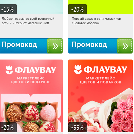
-15
%
-20
%
Любые товары во всей розничной
Первый заказ в сети магазинов
03:33:05
Получили:
83
03:33:05
Получи первым!
сети и интернет-магазине Hoff
«Золотое Яблоко»
Москва, 1-й Волоколамский проезд,
Россия
10с1
Промокод
Промокод
-20
%
-33
%