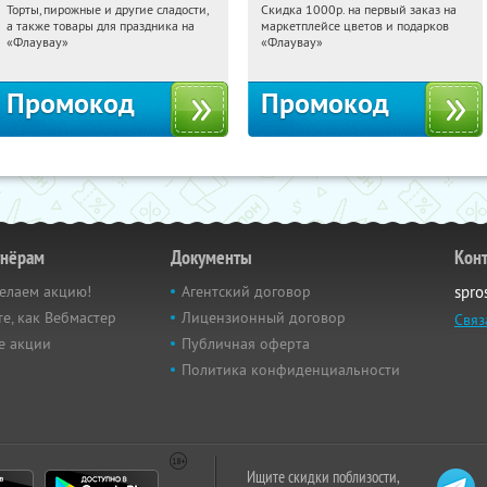
Торты, пирожные и другие сладости,
Скидка 1000р. на первый заказ на
03:33:05
Получили:
6
03:33:05
Получили:
18
а также товары для праздника на
маркетплейсе цветов и подарков
Россия
Россия
«Флаувау»
«Флаувау»
Промокод
Промокод
тнёрам
Документы
Кон
елаем акцию!
Агентский договор
spro
е, как Вебмастер
Лицензионный договор
Связ
е акции
Публичная оферта
Политика конфиденциальности
Ищите скидки поблизости,