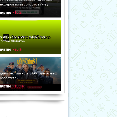
нсферов из аэропортов i'way
сплатно
-10%
вый заказ в сети магазинов
олотое Яблоко»
сплатно
-20%
дней бесплатно в START для новых
льзователей
сплатно
-100%