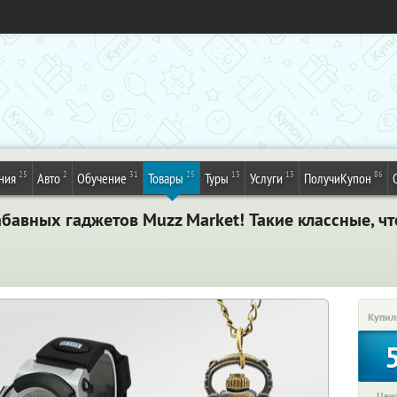
25
2
31
25
13
13
86
ния
Авто
Обучение
Товары
Туры
Услуги
ПолучиКупон
бавных гаджетов Muzz Market! Такие классные, чт
Купил
Цена