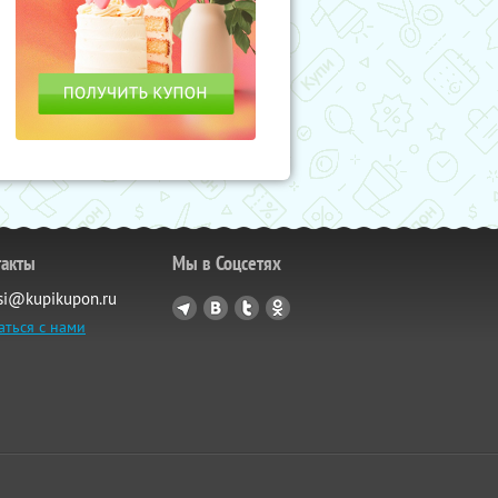
такты
Мы в Соцсетях
si@kupikupon.ru
аться с нами