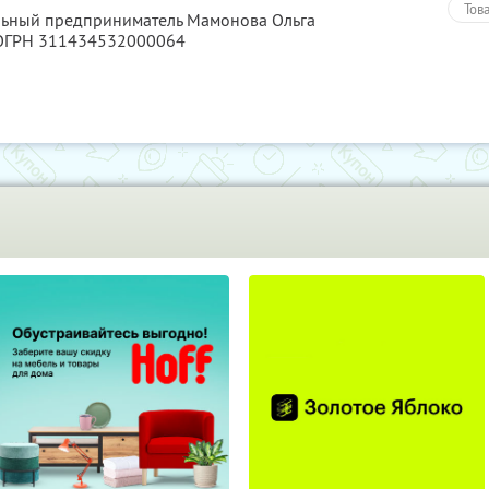
Тов
альный предприниматель Мамонова Ольга
 ОГРН 311434532000064