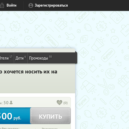
Войти
Зарегистрироваться
17
6
50
Отели
Дети
Промокоды
о хочется носить их на
50
(0)
и:
500
КУПИТЬ
руб.
 без скидки: