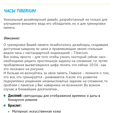
ЧАСЫ TIBERIUM
Уникальный дизайнерский девайс, разработанный не только для
улучшения внешнего вида его обладателя, но и для тренировки
памяти.
Описание:
О тренеровке Вашей памяти позаботились дизайнеры, создавшие
доступные каждому по цене и привлекающие своим стильным
видом часы с нестандартной индикацией – Tiberium.
Все очень просто – для того чтобы узнать «который сейчас час» -
необходимо решить простенькую задачку на сложение, т.е. путем
прибавления высветившихся цифр понять что сейчас 10:56 - как
это показано на рисунке.
И больше не волнуйтесь за свою память. Главное – помните о том,
что все, что тренируется - развивается. А если это развитие
подкреплено решением незамысловатых задачек на сложение, то
проблем с памятью у Вас наверняка не возникнет. Во всяком
случае, в ближайшие десятилетия…
Дисплей:
светодиоды для отображения времени и даты в
бинарном режиме
Браслет:
Материал:
искусственная кожа