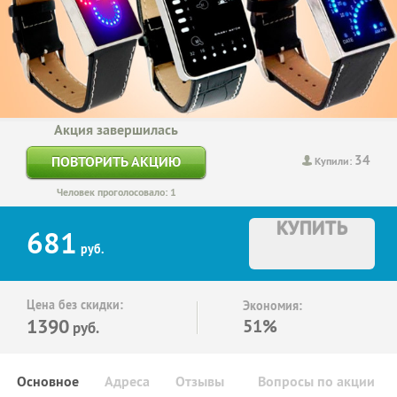
Акция завершилась
34
ПОВТОРИТЬ АКЦИЮ
Купили:
Человек проголосовало: 1
КУПИТЬ
681
руб.
Цена без скидки:
Экономия:
1390
51%
руб.
Основное
Адреса
Отзывы
Вопросы по акции