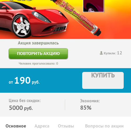
Акция завершилась
12
ПОВТОРИТЬ АКЦИЮ
Купили:
Человек проголосовало: 0
КУПИТЬ
190
от
руб.
Цена без скидки:
Экономия:
5000
85%
руб.
Основное
Адреса
Отзывы
Вопросы по акции