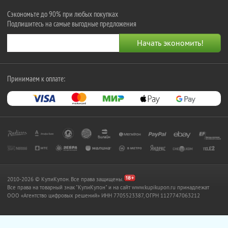
Сэкономьте до 90% при любых покупках
Подпишитесь на самые выгодные предложения
Принимаем к оплате:
2010-2026 © КупиКупон. Все права защищены.
Все права на товарный знак "КупиКупон" и на сайт www.kupikupon.ru принадлежат
OOO «Агентство цифровых решений» ИНН 7705523387, ОГРН 1127747063212