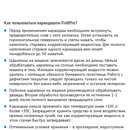
Как пользоваться карандашом FixItPro?
Перед применением карандаш необходимо встряхнуть,
предварительно сняв с него колпачок. Затем установить на
горизонтальную поверхность и слегка нажать, чтобы
наполнить стержень корректирующей жидкостью. Для полного
наполнения стержня одного карандаша вам может
понадобиться до 50 нажатий.
Царапины на машине заполняются вдоль их длины. Нельзя
обрабатывать царапины на солнце, необходимо поставить
машину в тень. Излишки корректирующей жидкости можно
удалить с помощью обычного бумажного полотенца. Работу с
дефектами покрытия следует проводить только на чистой
поверхности без каких-либо загрязнений и остатков полироли.
Глубокие царапины на машине рекомендуется обрабатывать
дважды. Вторая обработка производится по истечении 1-2
дней, после полного высыхания предыдущего слоя.
Карандаш нельзя применять при температуре ниже +10С и
более +30С. Запрещается хранить средство в зоне воздействия
прямых солнечных лучей, так как корректирующая жидкость в
этом случае быстро затвердевает.
Оптимальные условия хранения – в прохладном, недоступном