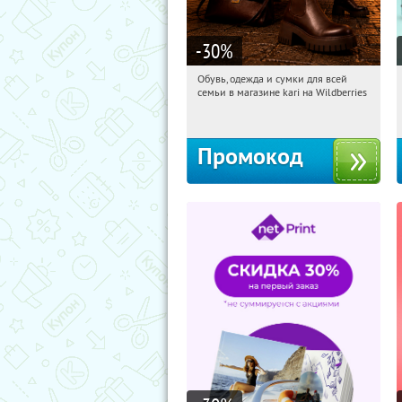
-30
%
Обувь, одежда и сумки для всей
12:35:14
Получили:
1
семьи в магазине kari на Wildberries
Россия
Промокод