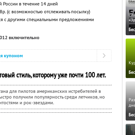
й России в течение 14 дней
98р. (с возможностью отслеживать посылку)
Ра
тся с другими специальными предложениями
«Э
Бе
2012 включительно
ся купоном
Кур
Бе
ьтовый стиль, которому уже почти 100 лет.
ана для пилотов американских истребителей в
ыстро получили популярность среди летчиков, но
Ра
итостями и рок-звездами.
дне
Бе