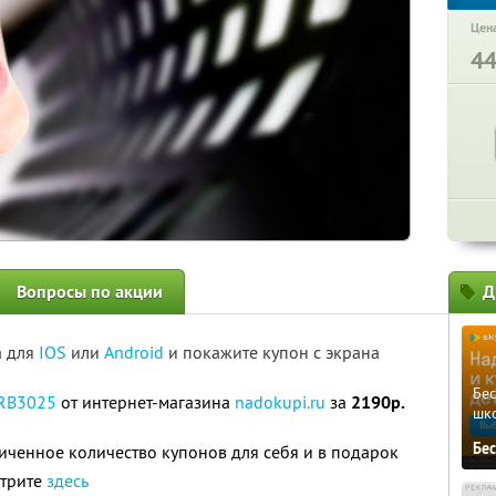
Цена
4
Вопросы по акции
Д
а для
IOS
или
Android
и покажите купон с экрана
Бе
 RB3025
от интернет-магазина
nadokupi.ru
за
2190р.
шк
Бе
ченное количество купонов для себя и в подарок
отрите
здесь