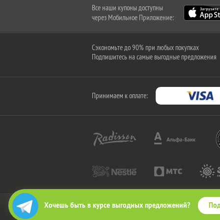
Все наши купоны доступны
через Мобильное Приложение:
Сэкономьте до 90% при любых покупках
Подпишитесь на самые выгодные предложения
Принимаем к оплате:
Под
Хочешь быть в курсе выгодных предложений?
2010-2026 © КупиКупон. Все права защищены.
Все права на товарный знак "КупиКупон" и на сайт