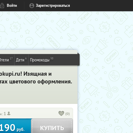
Войти
Зарегистрироваться
17
6
50
Отели
Дети
Промокоды
okupi.ru! Изящная и
тах цветового оформления.
1
(0)
и:
190
КУПИТЬ
руб.