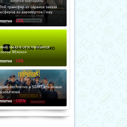
ой трансфер от сервиса заказа
нсферов из аэропортов i'way
сплатно
-10%
вый заказ в сети магазинов
олотое Яблоко»
сплатно
-20%
дней бесплатно в START для новых
льзователей
сплатно
-100%