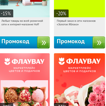
-15
%
-20
%
Любые товары во всей розничной
Первый заказ в сети магазинов
12:35:14
Получили:
83
12:35:14
Получи первым!
сети и интернет-магазине Hoff
«Золотое Яблоко»
Москва, 1-й Волоколамский проезд,
Россия
10с1
Промокод
Промокод