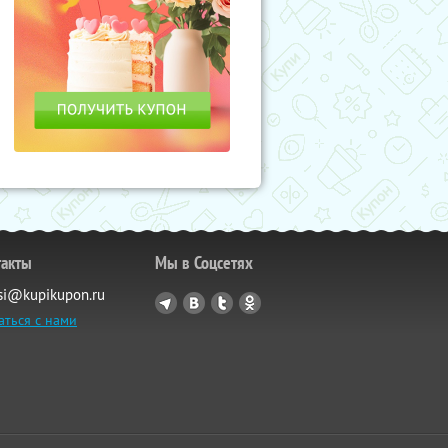
такты
Мы в Соцсетях
si@kupikupon.ru
аться с нами