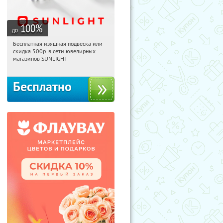
100
%
до
Бесплатная изящная подвеска или
12:35:14
Получили:
73
скидка 500р. в сети ювелирных
Россия
магазинов SUNLIGHT
Бесплатно