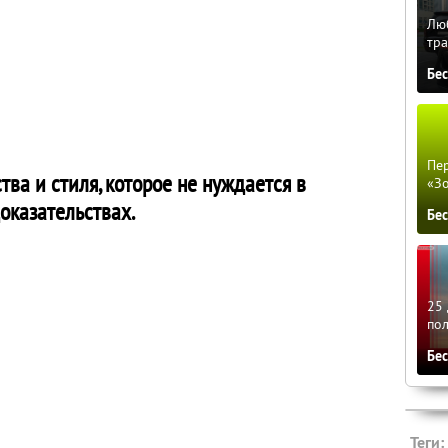
Люб
тра
Бе
Пер
ва и стиля, которое не нуждается в
«З
оказательствах.
Бе
25 
по
Бе
Теги: