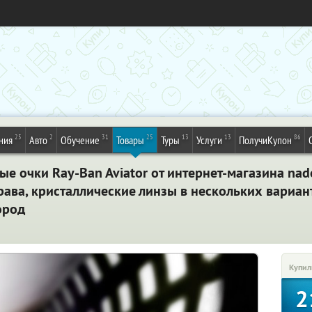
25
2
31
25
13
13
86
ния
Авто
Обучение
Товары
Туры
Услуги
ПолучиКупон
 очки Ray-Ban Aviator от интернет-магазина nad
рава, кристаллические линзы в нескольких вариан
ород
Купил
2