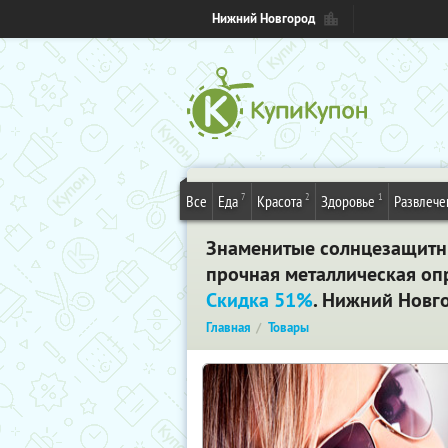
Нижний Новгород
7
2
1
Все
Еда
Красота
Здоровье
Развлече
Знаменитые солнцезащитные
прочная металлическая оп
Скидка 51%
. Нижний Новг
Главная
Товары