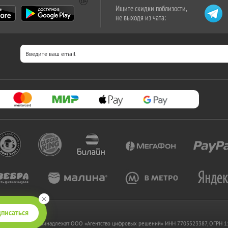
Ищите скидки поблизости,
не выходя из чата:
писаться
 www.kupikupon.ru принадлежат OOO «Агентство цифровых решений» ИНН 7705523387, ОГРН