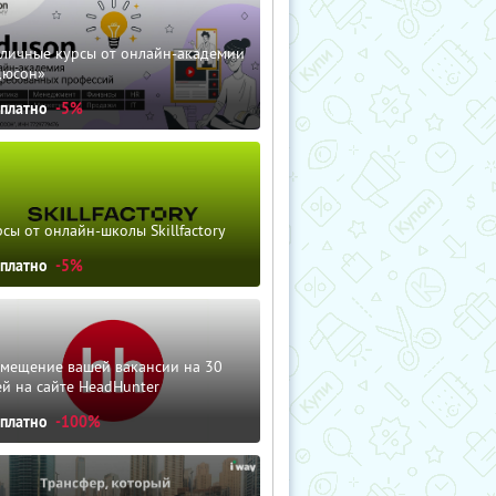
зличные курсы от онлайн-академии
дюсон»
сплатно
-5%
сы от онлайн-школы Skillfactory
сплатно
-5%
змещение вашей вакансии на 30
й на сайте HeadHunter
сплатно
-100%