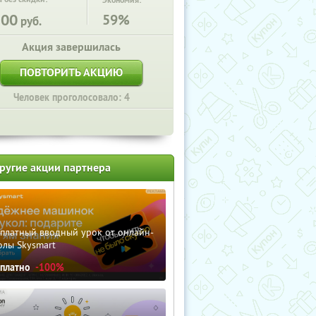
Экономия:
200
59%
руб.
Акция завершилась
ПОВТОРИТЬ АКЦИЮ
Человек проголосовало: 4
ругие акции партнера
сплатный вводный урок от онлайн-
олы Skysmart
сплатно
-100%