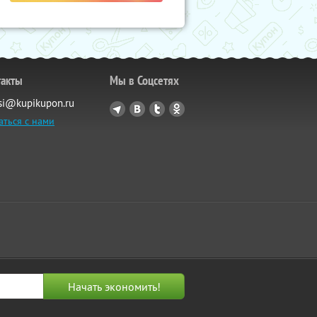
такты
Мы в Соцсетях
si@kupikupon.ru
аться с нами