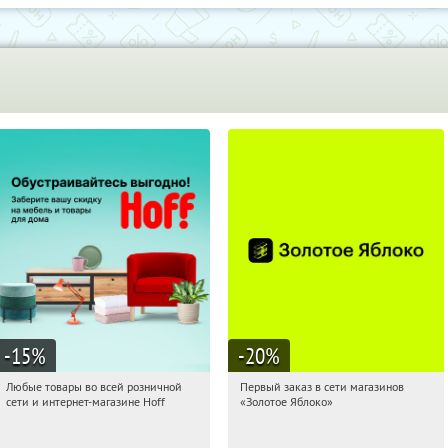
-15
%
-20
%
Любые товары во всей розничной
Первый заказ в сети магазинов
14:23:34
Получили:
83
14:23:34
Получи первым!
сети и интернет-магазине Hoff
«Золотое Яблоко»
Москва, 1-й Волоколамский проезд,
Россия
10с1