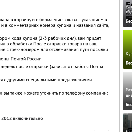
Ра
«Э
ара в корзину и оформление заказа с указанием в
Бе
 и в комментариях номера купона и названия сайта,
ром кода купона (2-3 рабочих дня), вам придет
ил в обработку. После отправки товара на ваш
ие с трек-номером для отслеживания пути посылки
Кур
гионы Почтой России
Бе
недель после отправки (зависят от работы Почты
тся с другими специальными предложениями
Ра
 вы также можете уточнить по телефону компании:
дне
Бе
я 2012 включительно
Люб