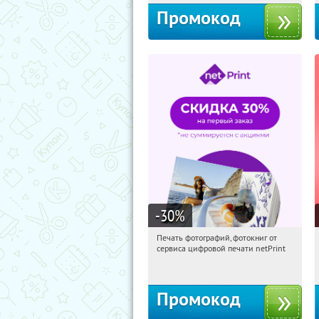
Промокод
-30
%
Печать фотографий, фотокниг от
14:23:34
Получили:
4
сервиса цифровой печати netPrint
Россия
Промокод