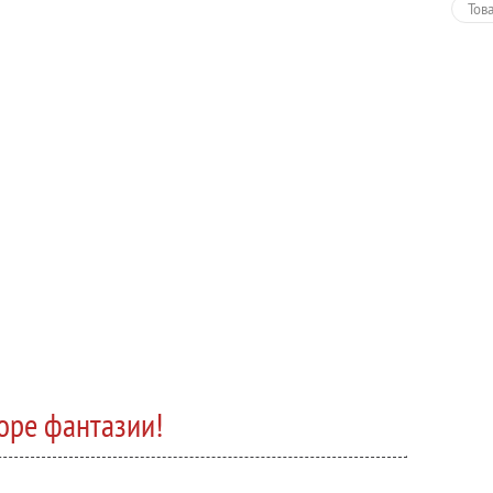
Тов
оре фантазии!