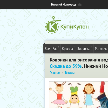
Нижний Новгород
7
2
1
Все
Еда
Красота
Здоровье
Развлече
Коврики для рисования вод
Скидка до 59%
. Нижний Н
Главная
Товары