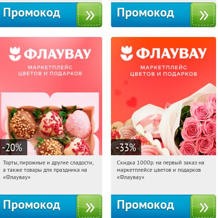
Промокод
Промокод
-20
%
-33
%
Торты, пирожные и другие сладости,
Скидка 1000р. на первый заказ на
14:23:34
Получили:
6
14:23:34
Получили:
18
а также товары для праздника на
маркетплейсе цветов и подарков
Россия
Россия
«Флаувау»
«Флаувау»
Промокод
Промокод