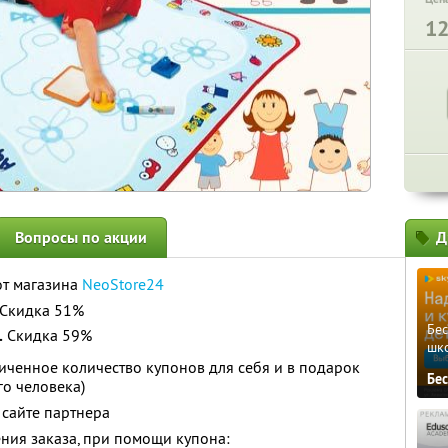
1
Вопросы по акции
Д
т магазина
NeoStore24
Скидка 51%
Бе
.
Скидка 59%
шк
ченное количество купонов для себя и в подарок
Бе
го человека)
сайте партнера
ния заказа, при помощи купона: