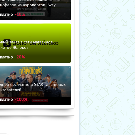
нсферов из аэропортов i'way
сплатно
-10%
вый заказ в сети магазинов
олотое Яблоко»
сплатно
-20%
дней бесплатно в START для новых
льзователей
сплатно
-100%