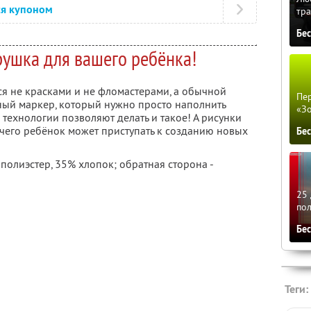
ся купоном
тра
Бе
рушка для вашего ребёнка!
ся не красками и не фломастерами, а обычной
Пер
ьный маркер, который нужно просто наполнить
«З
технологии позволяют делать и такое! А рисунки
е чего ребёнок может приступать к созданию новых
Бе
полиэстер, 35% хлопок; обратная сторона -
25 
по
Бе
Теги: