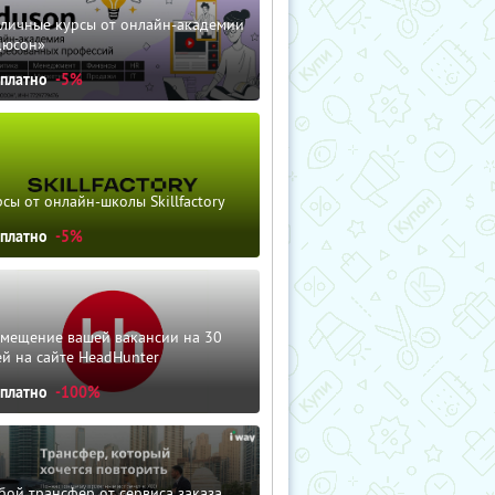
зличные курсы от онлайн-академии
дюсон»
сплатно
-5%
сы от онлайн-школы Skillfactory
сплатно
-5%
змещение вашей вакансии на 30
й на сайте HeadHunter
сплатно
-100%
ой трансфер от сервиса заказа