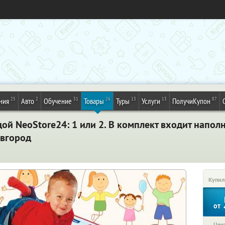
25
2
31
26
13
13
87
ния
Авто
Обучение
Товары
Туры
Услуги
ПолучиКупон
ой NeoStore24: 1 или 2. В комплект входит напо
овгород
Купил
от
Цена