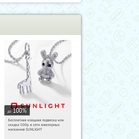
100
%
до
Бесплатная изящная подвеска или
14:23:34
Получили:
73
скидка 500р. в сети ювелирных
Россия
магазинов SUNLIGHT