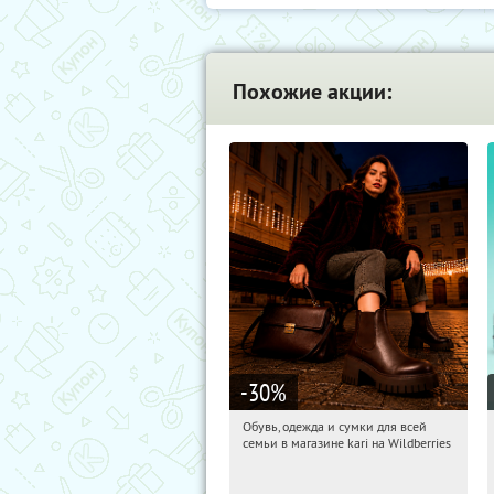
Похожие акции:
-30
%
Обувь, одежда и сумки для всей
14:23:34
Получили:
31
семьи в магазине kari на Wildberries
Россия