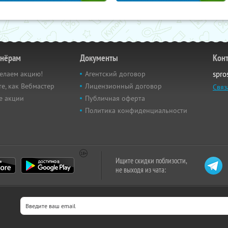
тнёрам
Документы
Кон
елаем акцию!
Агентский договор
spro
е, как Вебмастер
Лицензионный договор
Связ
е акции
Публичная оферта
Политика конфиденциальности
Ищите скидки поблизости,
не выходя из чата: