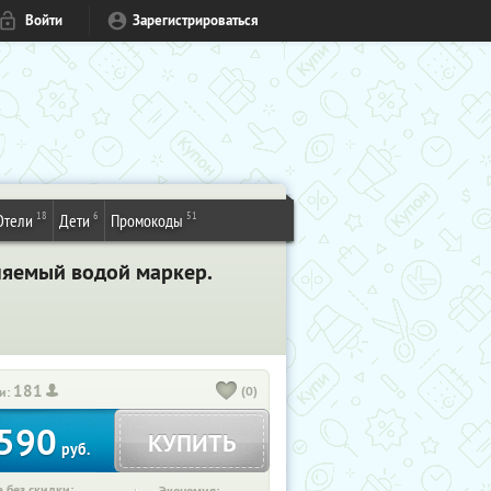
Войти
Зарегистрироваться
18
6
51
Отели
Дети
Промокоды
лняемый водой маркер.
181
(0)
и:
590
КУПИТЬ
руб.
 без скидки: