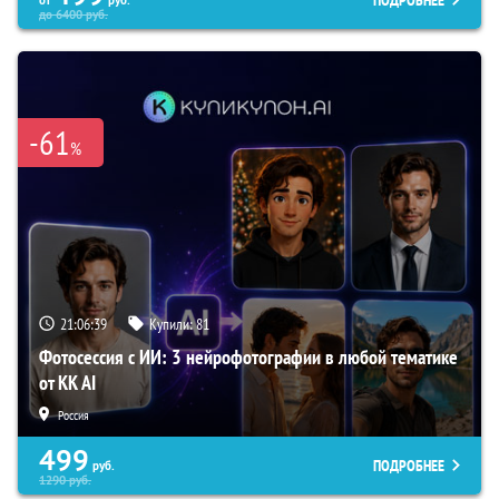
ПОДРОБНЕЕ
до
6400
руб.
-61
%
21:06:38
Купили:
81
Фотосессия с ИИ: 3 нейрофотографии в любой тематике
от KK AI
Россия
499
ПОДРОБНЕЕ
руб.
1290
руб.