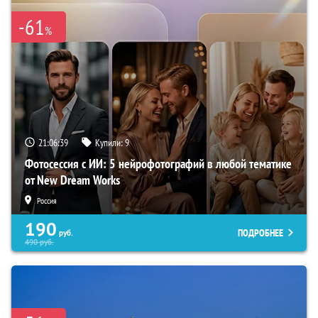
-61
%
21:06:38
Купили:
9
Фотосессия с ИИ: 5 нейрофотографий в любой тематике
от New Dream Works
Россия
190
ПОДРОБНЕЕ
руб.
490
руб.