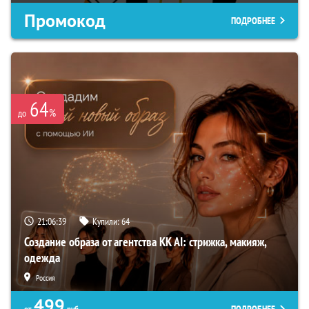
Промокод
ПОДРОБНЕЕ
64
%
до
21:06:38
Купили:
64
Создание образа от агентства KK AI: стрижка, макияж,
одежда
Россия
499
от
руб.