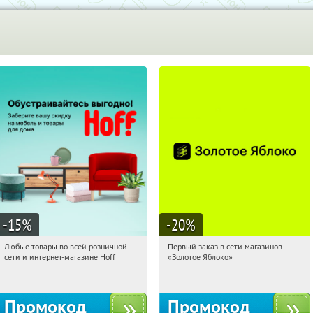
-15
%
-20
%
Любые товары во всей розничной
Первый заказ в сети магазинов
02:59:46
Получили:
83
02:59:46
Получи первым!
сети и интернет-магазине Hoff
«Золотое Яблоко»
Москва, 1-й Волоколамский проезд,
Россия
10с1
Промокод
Промокод