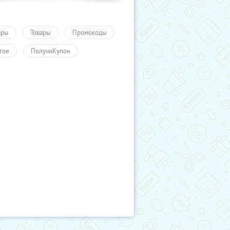
ары
Товары
Промокоды
гое
ПолучиКупон