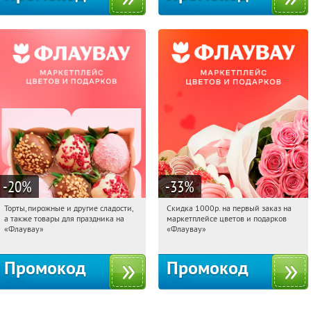
-20
%
-33
%
Торты, пирожные и другие сладости,
Скидка 1000р. на первый заказ на
02:59:46
Получили:
6
02:59:46
Получили:
18
а также товары для праздника на
маркетплейсе цветов и подарков
Россия
Россия
«Флаувау»
«Флаувау»
Промокод
Промокод