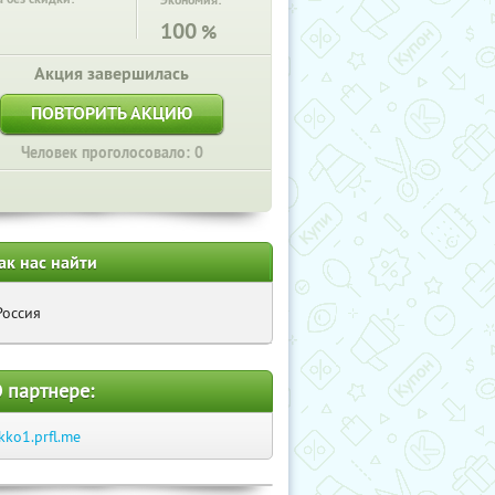
Экономия:
100
%
Акция завершилась
ПОВТОРИТЬ АКЦИЮ
Человек проголосовало: 0
ак нас найти
Россия
 партнере:
kko1.prfl.me