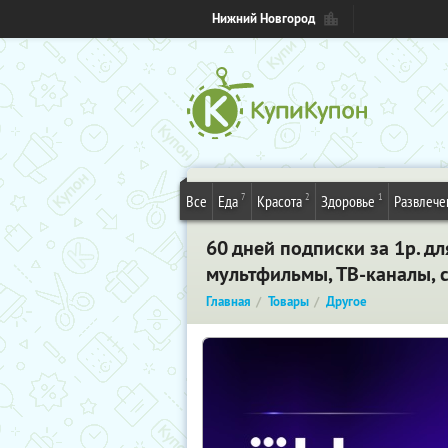
Нижний Новгород
7
2
1
Все
Еда
Красота
Здоровье
Развлече
60 дней подписки за 1р. д
мультфильмы, ТВ-каналы, 
Главная
Товары
Другое