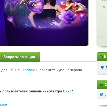
∞
Вопросы по акции
К
а для
IOS
или
Android
и покажите купон с экрана
О
ых пользователей онлайн-кинотеатра
Okko
*
o
ылке