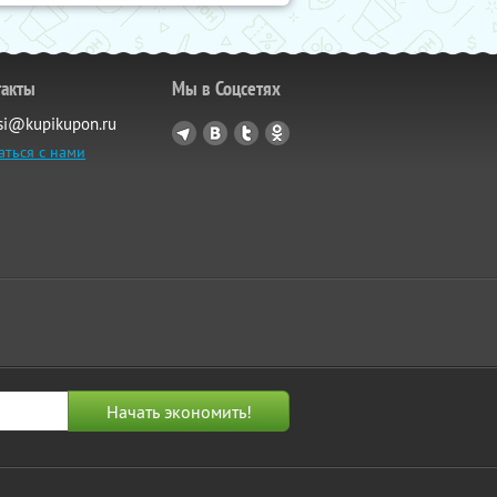
такты
Мы в Соцсетях
si@kupikupon.ru
аться с нами