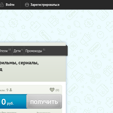
Войти
Зарегистрироваться
18
6
51
Отели
Дети
Промокоды
фильмы, сериалы,
д
9
(0)
или:
0
ПОЛУЧИТЬ
руб.
 без скидки: