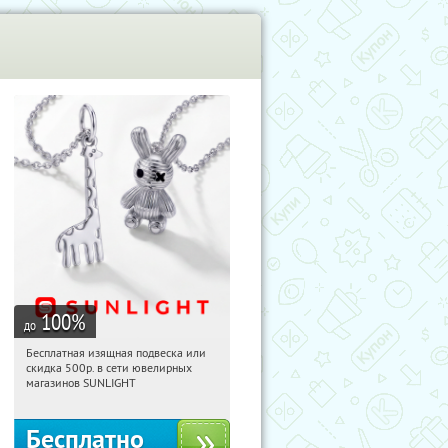
100
%
до
Бесплатная изящная подвеска или
02:59:46
Получили:
74
скидка 500р. в сети ювелирных
Россия
магазинов SUNLIGHT
Бесплатно