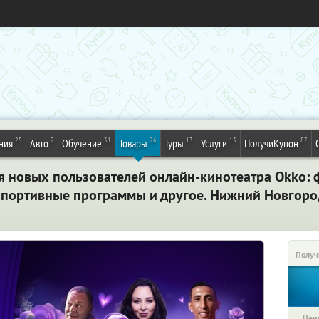
25
2
31
26
13
13
87
ния
Авто
Обучение
Товары
Туры
Услуги
ПолучиКупон
ля новых пользователей онлайн-кинотеатра Okko: 
спортивные программы и другое. Нижний Новгоро
Получ
Цена