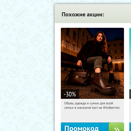
Похожие акции:
-30
%
Обувь, одежда и сумки для всей
02:59:46
Получили:
31
семьи в магазине kari на Wildberries
Россия
Промокод