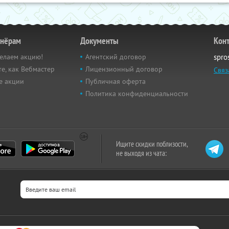
тнёрам
Документы
Кон
елаем акцию!
Агентский договор
spro
е, как Вебмастер
Лицензионный договор
Связ
е акции
Публичная оферта
Политика конфиденциальности
Ищите скидки поблизости,
не выходя из чата: