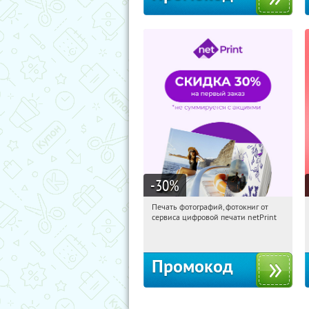
-30
%
Печать фотографий, фотокниг от
02:59:46
Получили:
4
сервиса цифровой печати netPrint
Россия
Промокод