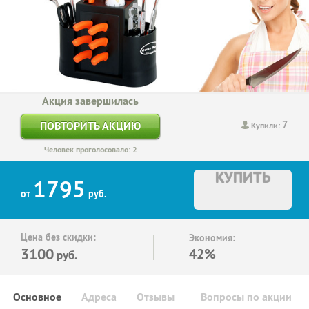
Акция завершилась
7
ПОВТОРИТЬ АКЦИЮ
Купили:
Человек проголосовало: 2
КУПИТЬ
1795
от
руб.
Цена без скидки:
Экономия:
3100
42%
руб.
Основное
Адреса
Отзывы
Вопросы по акции