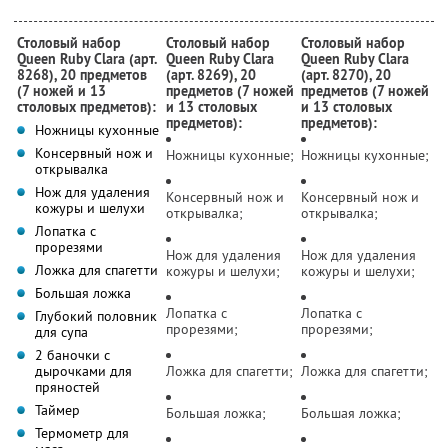
Столовый набор
Столовый набор
Столовый набор
Queen Ruby Clara (арт.
Queen Ruby Clara
Queen Ruby Clara
8268), 20 предметов
(арт. 8269), 20
(арт. 8270), 20
(7 ножей и 13
предметов (7 ножей
предметов (7 ножей
столовых предметов):
и 13 столовых
и 13 столовых
предметов):
предметов):
Ножницы кухонные
Консервный нож и
Ножницы кухонные;
Ножницы кухонные;
открывалка
Нож для удаления
Консервный нож и
Консервный нож и
кожуры и шелухи
открывалка;
открывалка;
Лопатка с
прорезями
Нож для удаления
Нож для удаления
Ложка для спагетти
кожуры и шелухи;
кожуры и шелухи;
Большая ложка
Лопатка с
Лопатка с
Глубокий половник
прорезями;
прорезями;
для супа
2 баночки с
дырочками для
Ложка для спагетти;
Ложка для спагетти;
пряностей
Таймер
Большая ложка;
Большая ложка;
Термометр для