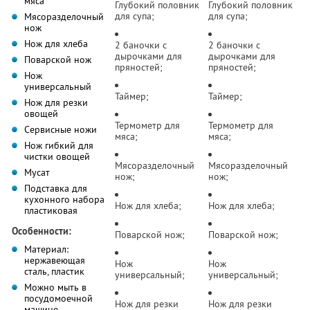
мяса
Глубокий половник
Глубокий половник
для супа;
для супа;
Мясоразделочный
нож
Нож для хлеба
2 баночки с
2 баночки с
дырочками для
дырочками для
Поварской нож
пряностей;
пряностей;
Нож
универсальный
Таймер;
Таймер;
Нож для резки
овощей
Термометр для
Термометр для
Сервисные ножи
мяса;
мяса;
Нож гибкий для
чистки овощей
Мясоразделочный
Мясоразделочный
Мусат
нож;
нож;
Подставка для
кухонного набора
Нож для хлеба;
Нож для хлеба;
пластиковая
Особенности:
Поварской нож;
Поварской нож;
Материал:
нержавеющая
Нож
Нож
сталь, пластик
универсальный;
универсальный;
Можно мыть в
посудомоечной
Нож для резки
Нож для резки
машине