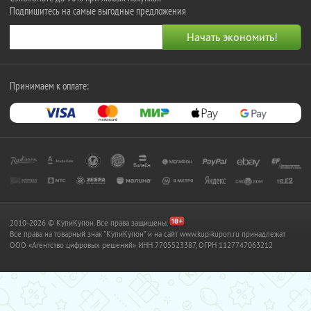
Подпишитесь на самые выгодные предложения
Принимаем к оплате:
2010-2026 © КупиКупон. Все права защищены.
Все права на товарный знак "КупиКупон" и на сайт www.kupikupon.ru принадлежат
OOO «Агентство цифровых решений» ИНН 7705523387, ОГРН 1127747063212