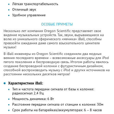
Лёгкая транспортабельность
Отличный звук
Удобное управление
ОСОБЫЕ ПРИМЕТЫ
Несколько лет компания Oregon Scientific представляет свое
видение музыкальных устройств. Так, звуки, вырывающиеся на
волю из уникального сферического «мячика» iBall, способны
превзойти ожидания даже самого взыскательного ценителя
музыки!
В iBall инженеры из Oregon Scientific соединили два модных
веяния последнего времени – всевозможные аксессуары для iPod
пятого поколения и беспроводную связь. Итогом работы явилось
создание беспроводной колонки с футуристичным дизайном,
способной воспроизводить музыку с iPod и других источников на
расстоянии нескольких десятков метров!
Характеристики iBall:
Тип и частота передачи сигнала от базы к колонке:
радиосигнал 2,4 Ггц
Мощность динамика: 6 Вт
Расстояние передачи сигнала от станции к колонке: 30м
Срок работы на батарейках/аккумуляторах: 6 – 8 часов