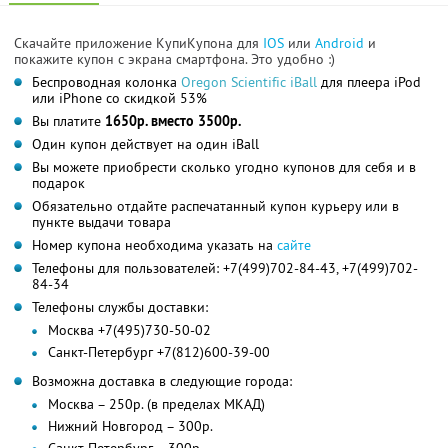
Скачайте приложение КупиКупона для
IOS
или
Android
и
покажите купон с экрана смартфона. Это удобно :)
Беспроводная колонка
Oregon Scientific iBall
для плеера iPod
или iPhone со скидкой 53%
Вы платите
1650р. вместо 3500р.
Один купон действует на один iBall
Вы можете приобрести сколько угодно купонов для себя и в
подарок
Обязательно отдайте распечатанный купон курьеру или в
пункте выдачи товара
Номер купона необходима указать на
сайте
Телефоны для пользователей: +7(499)702-84-43, +7(499)702-
84-34
Телефоны службы доставки:
Москва +7(495)730-50-02
Санкт-Петербург +7(812)600-39-00
Возможна доставка в следующие города:
Москва – 250р. (в пределах МКАД)
Нижний Новгород – 300р.
Санкт-Петербург – 300р.