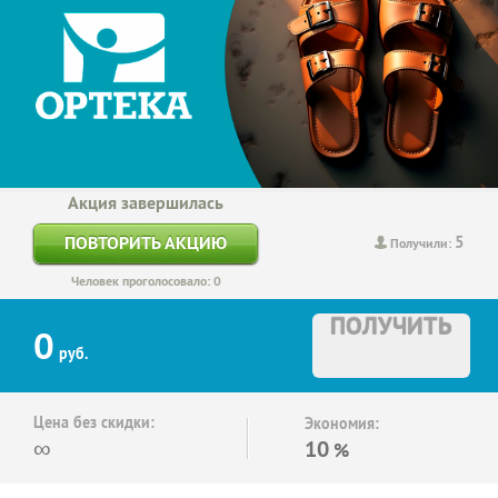
Акция завершилась
5
ПОВТОРИТЬ АКЦИЮ
Получили:
Человек проголосовало: 0
ПОЛУЧИТЬ
0
руб.
Цена без скидки:
Экономия:
∞
10
%