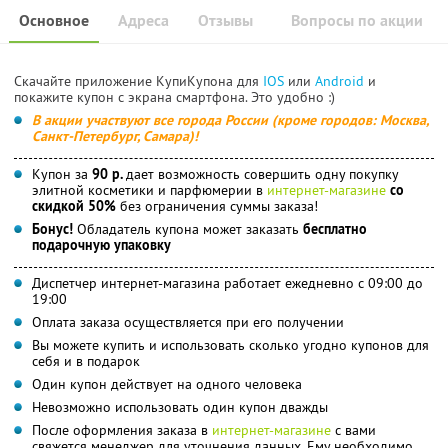
Основное
Адреса
Отзывы
Вопросы по акции
Скачайте приложение КупиКупона для
IOS
или
Android
и
покажите купон с экрана смартфона. Это удобно :)
В акции участвуют все города России (кроме городов: Москва,
Санкт-Петербург, Самара)!
Купон за
90 р.
дает возможность совершить одну покупку
элитной косметики и парфюмерии в
интернет-магазине
со
скидкой 50%
без ограничения суммы заказа!
Бонус!
Обладатель купона может заказать
бесплатно
подарочную упаковку
Диспетчер интернет-магазина работает ежедневно с 09:00 до
19:00
Оплата заказа осуществляется при его получении
Вы можете купить и использовать сколько угодно купонов для
себя и в подарок
Один купон действует на одного человека
Невозможно использовать один купон дважды
После оформления заказа в
интернет-магазине
с вами
свяжется менеджер для уточнения данных. Ему необходимо