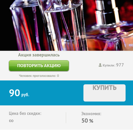
Акция завершилась
977
ПОВТОРИТЬ АКЦИЮ
Купили:
Человек проголосовало: 0
КУПИТЬ
90
руб.
Цена без скидки:
Экономия:
∞
50
%