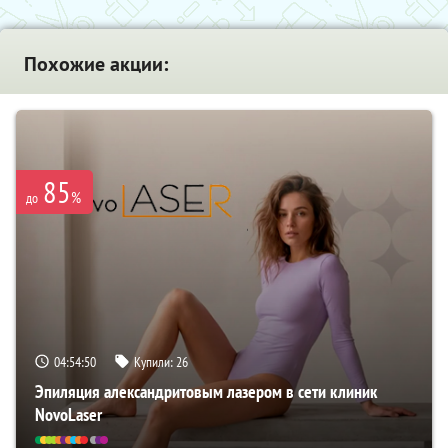
Похожие акции:
85
%
до
04:54:49
Купили:
26
Эпиляция александритовым лазером в сети клиник
NovoLaser