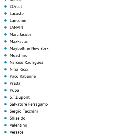
L'Oreal
Lacoste
Lancome
LANVIN
Marc Jacobs
MaxFactor
Maybelline New York
Moschino
Narciso Rodriguez
Nina Ricci
Paco Rabanne
Prada
Pupa
S.T.Dupont
Salvatore Ferragamo
Sergio Tacchini
Shiseido
Valentino
Versace