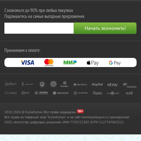
Сэкономьте до 90% при любых покупках
Подпишитесь на самые выгодные предложения
Принимаем к оплате:
2010-2026 © КупиКупон. Все права защищены.
Все права на товарный знак "КупиКупон" и на сайт www.kupikupon.ru принадлежат
OOO «Агентство цифровых решений» ИНН 7705523387, ОГРН 1127747063212