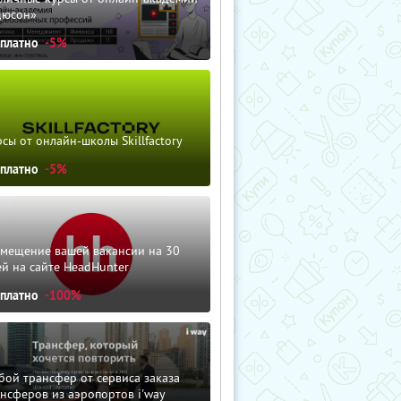
дюсон»
сплатно
-5%
сы от онлайн-школы Skillfactory
сплатно
-5%
змещение вашей вакансии на 30
й на сайте HeadHunter
сплатно
-100%
ой трансфер от сервиса заказа
нсферов из аэропортов i'way