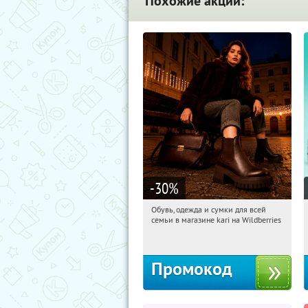
Похожие акции:
-30
%
Обувь, одежда и сумки для всей
18:22:37
Получили:
31
семьи в магазине kari на Wildberries
Россия
Промокод