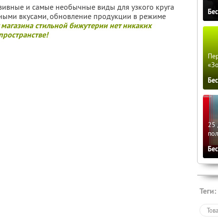
зивные и самые необычные виды для узкого круга
Бе
ными вкусами, обновление продукции в режиме
 магазина стильной бижутерии нет никаких
пространстве!
Пер
«З
Бе
25 
по
Бе
Теги:
Тов