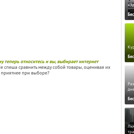
«Э
Бе
Кур
Бе
у теперь относитесь и вы, выбирает интернет
е спеша сравнить между собой товары, оценивая их
ть приятнее при выборе?
Ра
дне
Бе
Люб
тра