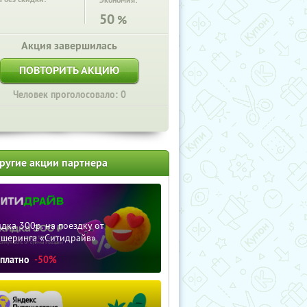
Экономия:
50
%
Акция завершилась
ПОВТОРИТЬ АКЦИЮ
Человек проголосовало: 0
ругие акции партнера
дка 300р. на поездку от
ршеринга «Ситидрайв»
сплатно
-50%