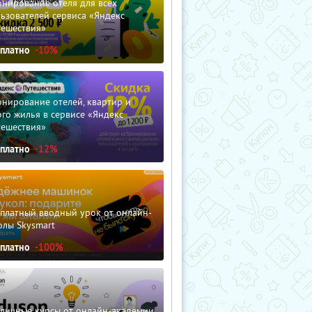
нирование отеля для всех
ьзователей сервиса «Яндекс
тешествия»
сплатно
-10%
нирование отелей, квартир и
го жилья в сервисе «Яндекс
тешествия»
сплатно
-12%
сплатный вводный урок от онлайн-
олы Skysmart
сплатно
-100%
зличные курсы от онлайн-академии