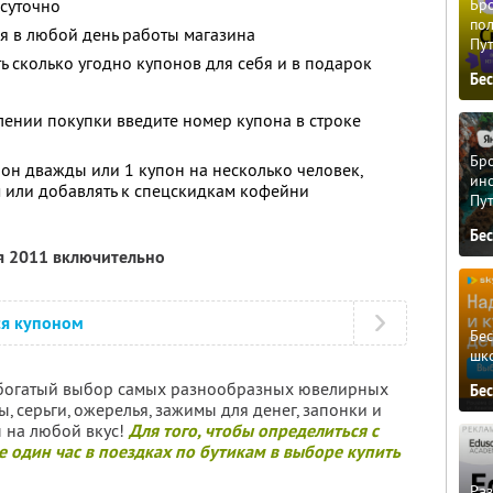
осуточно
Бро
пол
я в любой день работы магазина
Пу
ь сколько угодно купонов для себя и в подарок
Бе
ении покупки введите номер купона в строке
Бро
он дважды или 1 купон на несколько человек,
ино
 или добавлять к спецскидкам кофейни
Пу
Бе
я 2011 включительно
ся купоном
Бе
шк
богатый выбор самых разнообразных ювелирных
Бе
ы, серьги, ожерелья, зажимы для денег, запонки и
 на любой вкус!
Для того, чтобы определиться с
 один час в поездках по бутикам в выборе купить
Ра