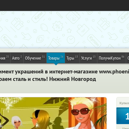
25
2
31
26
13
13
86
ния
Авто
Обучение
Товары
Туры
Услуги
ПолучиКупон
имент украшений в интернет-магазине www.phoenixs
раем сталь и стиль! Нижний Новгород
Купил
Цена