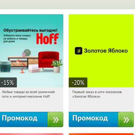
-15
%
-20
%
Любые товары во всей розничной
Первый заказ в сети магазинов
18:22:37
Получили:
83
18:22:37
Получи первым!
сети и интернет-магазине Hoff
«Золотое Яблоко»
Москва, 1-й Волоколамский проезд,
Россия
10с1
Промокод
Промокод