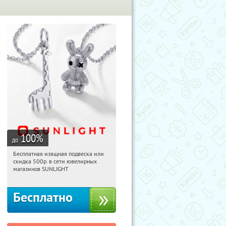
100
%
до
Бесплатная изящная подвеска или
18:22:37
Получили:
74
скидка 500р. в сети ювелирных
Россия
магазинов SUNLIGHT
Бесплатно