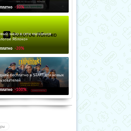
сплатно
-10%
вый заказ в сети магазинов
олотое Яблоко»
сплатно
-20%
дней бесплатно в START для новых
льзователей
сплатно
-100%
ары