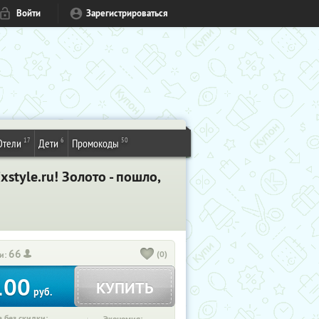
Войти
Зарегистрироваться
17
6
50
Отели
Дети
Промокоды
tyle.ru! Золото - пошло,
66
(0)
и:
100
КУПИТЬ
руб.
 без скидки: