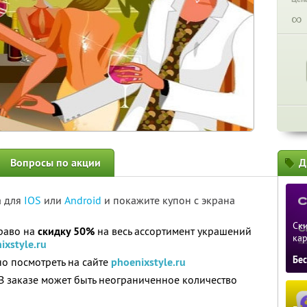
∞
Вопросы по акции
Д
а для
IOS
или
Android
и покажите купон с экрана
Ски
право на
скидку 50%
на весь ассортимент украшений
ка
ixstyle.ru
Бе
но посмотреть на сайте
phoenixstyle.ru
 В заказе может быть неограниченное количество