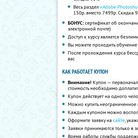
Весь раздел
«Adobe Photosho
150р. вместо 7499р. Скидка 
БОНУС:
сертификат об окончани
электронной почте)
Доступ к курсу является безлим
Вы можете проходить обучение 
После прохождения курса бесс
вас
КАК РАБОТАЕТ КУПОН
Внимание!
Купон — первоначал
стоимость необходимо доплатит
Купон действует на одного чел
Можно купить неограниченное 
Каждым купоном можно восполь
Оформите заявку на
сайте
, ука
Заявки принимаются только в 
Время работы службы поддержк