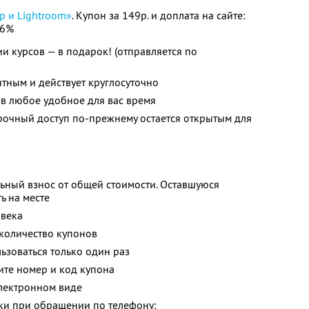
p и Lightroom»
. Купон за 149р. и доплата на сайте:
96%
и курсов — в подарок! (отправляется по
итным и действует круглосуточно
в любое удобное для вас время
рочный доступ по-прежнему остается открытым для
ьный взнос от общей стоимости. Оставшуюся
ь на месте
овека
количество купонов
зоваться только один раз
жите номер и код купона
электронном виде
и при обращении по телефону: