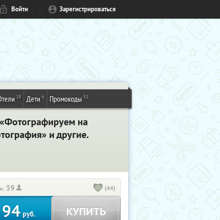
Войти
Зарегистрироваться
18
6
51
Отели
Дети
Промокоды
, «Фотографируем на
тография» и другие.
39
(44)
и:
94
КУПИТЬ
т
руб.