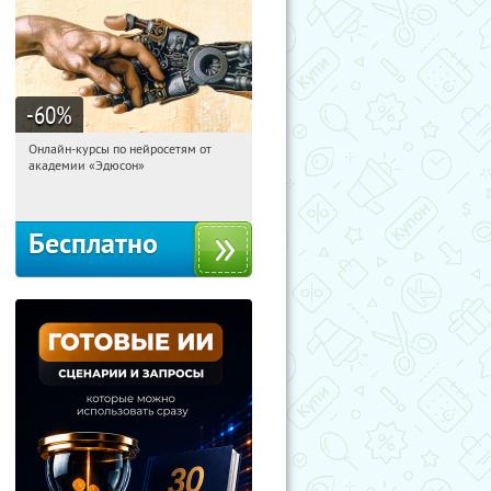
-60
%
Онлайн-курсы по нейросетям от
01:33:40
Получили:
6
академии «Эдюсон»
Москва
Бесплатно