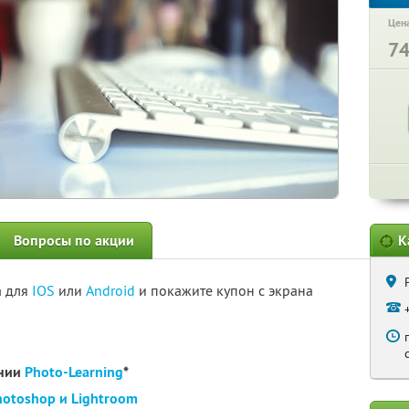
Цена
7
Вопросы по акции
К
а для
IOS
или
Android
и покажите купон с экрана
ании
Photo-Learning
*
hotoshop и Lightroom