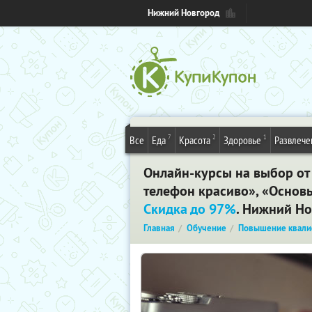
Нижний Новгород
7
2
1
Все
Еда
Красота
Здоровье
Развлече
Онлайн-курсы на выбор от
телефон красиво», «Основы
Скидка до 97%
. Нижний Н
Главная
Обучение
Повышение квали