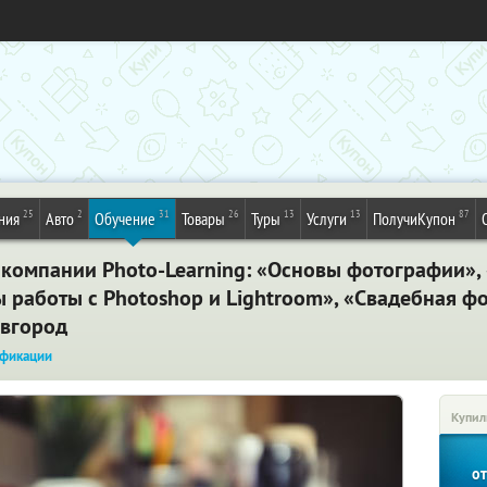
25
2
31
26
13
13
87
ния
Авто
Обучение
Товары
Туры
Услуги
ПолучиКупон
 компании Photo-Learning: «Основы фотографии»
 работы с Photoshop и Lightroom», «Свадебная фо
овгород
фикации
Купил
о