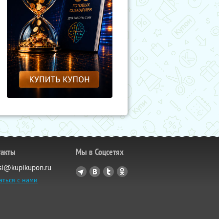
такты
Мы в Соцсетях
si@kupikupon.ru
аться с нами