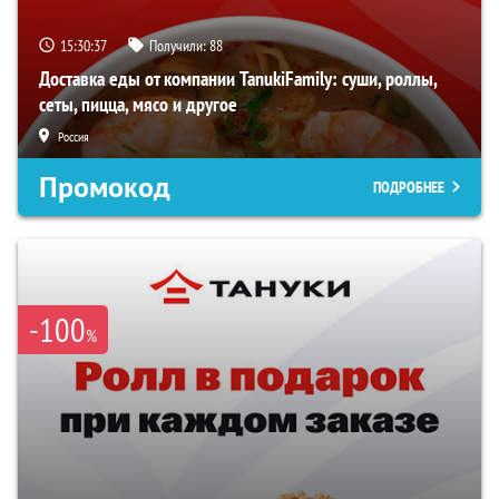
15:30:36
Получили:
88
Доставка еды от компании TanukiFamily: суши, роллы,
сеты, пицца, мясо и другое
Россия
Промокод
ПОДРОБНЕЕ
-100
%