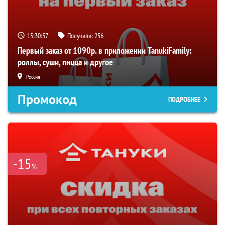
15:30:36
Получили:
256
Первый заказ от 1090р. в приложении TanukiFamily:
роллы, суши, пицца и другое
Россия
Промокод
ПОДРОБНЕЕ
-15
%