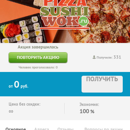
Акция завершилась
331
ПОВТОРИТЬ АКЦИЮ
Получили:
Человек проголосовало: 0
ПОЛУЧИТЬ
0
от
руб.
Цена без скидки:
Экономия:
∞
100
%
Основное
Адреса
Отзывы
Вопросы по акции