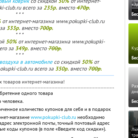
50%
овый коврик
со скидкой
от интернет-
«Э
235р.
470р.
-club.ru всего за
вместо
* * *
Бе
%
от интернет-магазина www.pokupki-club.ru
333р.
700р.
 за
вместо
* * *
50%
ой
от интернет-магазина www.pokupki-
349р.
700р.
сего за
вместо
Кур
* * *
Бе
50%
воздуха в автомобиле
со скидкой
от
350р.
700р.
kupki-club.ru всего за
вместо
х товаров интернет-магазина!
Ра
дне
бретение одного товара
 человека.
Бе
ченное количество купонов для себя и в подарок
рнет-магазине
www.pokupki-club.ru
необходимо
 адрес электронной почты, точный почтовый адрес
ные коды купонов (в поле «Введите код скидки»).
Люб
тра