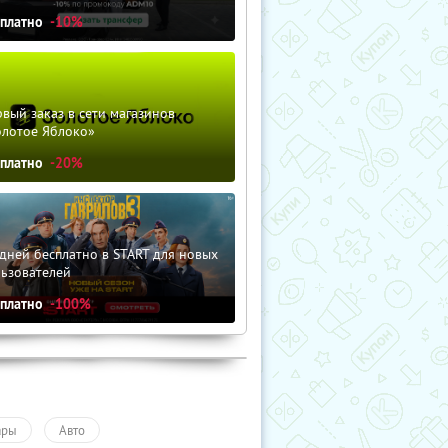
сплатно
-10%
вый заказ в сети магазинов
олотое Яблоко»
сплатно
-20%
дней бесплатно в START для новых
льзователей
сплатно
-100%
ары
Авто