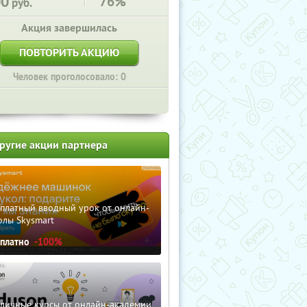
00
76%
руб.
Акция завершилась
ПОВТОРИТЬ АКЦИЮ
Человек проголосовало: 0
ругие акции партнера
сплатный вводный урок от онлайн-
олы Skysmart
сплатно
-100%
зличные курсы от онлайн-академии