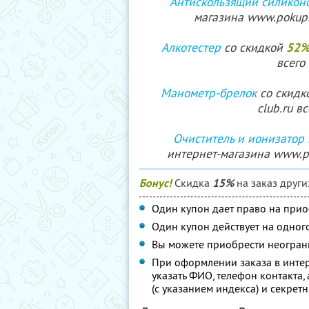
Антискользящий силикон
магазина www.pokupki
52
Алкотестер
со скидкой
всего
Манометр-брелок
со скидк
club.ru в
Очиститель и ионизатор 
интернет-магазина www.po
Бонус!
Скидка
15%
на заказ други
Один купон дает право на прио
Один купон действует на одного
Вы можете приобрести неограни
При оформлении заказа в инте
указать ФИО, телефон контакта,
(с указанием индекса) и секрет