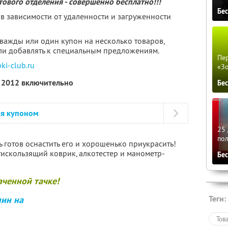
тового отделения - совершенно бесплатно!!!
Бе
 в зависимости от удаленности и загруженности
дважды или один купон на несколько товаров,
ли добавлять к специальным предложениям.
Пер
i-club.ru
«З
я 2012 включительно
Бе
ся купоном
25 
по
дь готов оснастить его и хорошенько приукрасить!
нтискользящий коврик, алкотестер и манометр-
Бе
аченной тачке!
Теги:
пин на
Тов