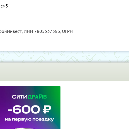
 см3
ройИнвест",
ИНН 7805537383
, ОГРН