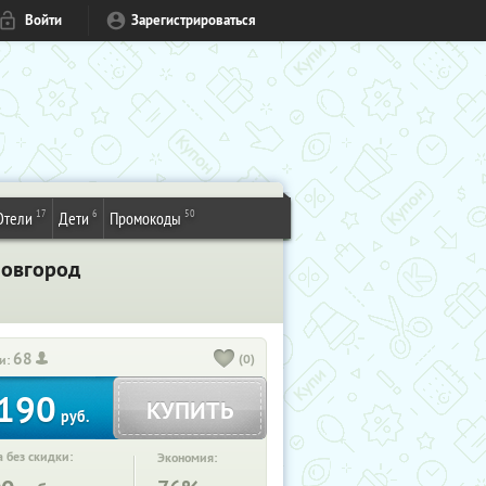
Войти
Зарегистрироваться
17
6
50
Отели
Дети
Промокоды
 Новгород
68
(0)
и:
190
КУПИТЬ
руб.
 без скидки:
Экономия: