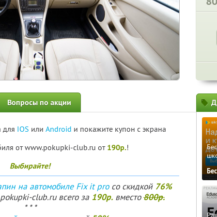
8
Вопросы по акции
Д
а для
IOS
или
Android
и покажите купон с экрана
иля от www.pokupki-club.ru от
190р.
!
Бе
шк
Выбирайте!
Бе
76%
ин на автомобиле Fix it pro
со скидкой
190р.
800р.
okupki-club.ru всего за
вместо
* * *
Ра