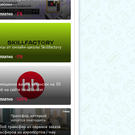
дюсон»
сплатно
-5%
сы от онлайн-школы Skillfactory
сплатно
-5%
змещение вашей вакансии на 30
й на сайте HeadHunter
сплатно
-100%
ой трансфер от сервиса заказа
нсферов из аэропортов i'way