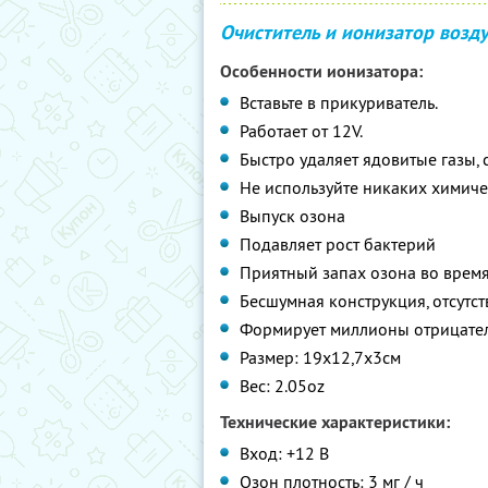
Очиститель и ионизатор возд
Особенности ионизатора:
Вставьте в прикуриватель.
Работает от 12V.
Быстро удаляет ядовитые газы, 
Не используйте никаких химиче
Выпуск озона
Подавляет рост бактерий
Приятный запах озона во врем
Бесшумная конструкция, отсутст
Формирует миллионы отрицател
Размер: 19x12,7x3см
Вес: 2.05oz
Технические характеристики:
Вход: +12 В
Озон плотность: 3 мг / ч