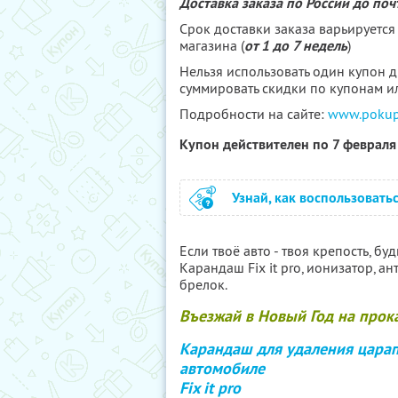
Доставка заказа по России до поч
Срок доставки заказа варьируется
магазина (
от 1 до 7 недель
)
Нельзя использовать один купон 
суммировать скидки по купонам и
Подробности на сайте:
www.pokupk
Купон действителен по 7 феврал
Узнай, как воспользовать
Если твоё авто - твоя крепость, бу
Карандаш Fix it pro, ионизатор, а
брелок.
Въезжай в Новый Год на прок
Карандаш для удаления цара
автомобиле
Fix it pro