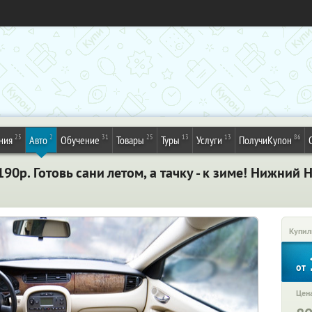
25
2
31
25
13
13
86
ния
Авто
Обучение
Товары
Туры
Услуги
ПолучиКупон
90р. Готовь сани летом, а тачку - к зиме! Нижний
Купил
от
Цена