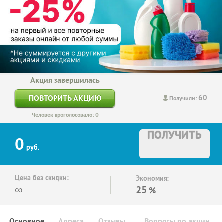
Акция завершилась
60
ПОВТОРИТЬ АКЦИЮ
Получили:
Человек проголосовало: 0
ПОЛУЧИТЬ
0
руб.
Цена без скидки:
Экономия:
∞
25
%
Основное
Адреса
Отзывы
Вопросы по акции